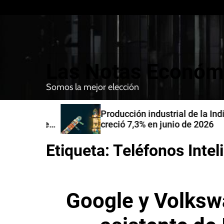
S
k
i
p
t
Las Notas Económ
o
c
Somos la mejor elección
o
n
nfirman
Producción industrial de la India
t
compra de
creció 7,3% en junio de 2026
e
n
Etiqueta:
Teléfonos Intel
t
Google y Volksw