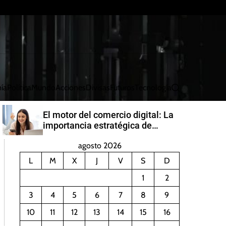
ía
Política
Mundo
Acciones
Divisas
Futuros
Tecnología
B
u
s
El motor del comercio digital: La
c
importancia estratégica de
a
PayRetailers en América Latina
r
agosto 2026
L
M
X
J
V
S
D
1
2
3
4
5
6
7
8
9
10
11
12
13
14
15
16