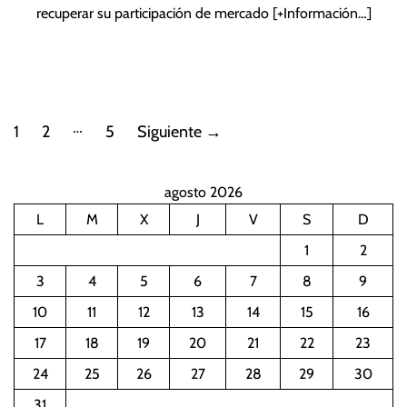
recuperar su participación de mercado
[+Información…]
P
…
1
2
5
Siguiente
→
a
agosto 2026
g
L
M
X
J
V
S
D
i
1
2
n
3
4
5
6
7
8
9
10
11
12
13
14
15
16
a
17
18
19
20
21
22
23
c
24
25
26
27
28
29
30
i
31