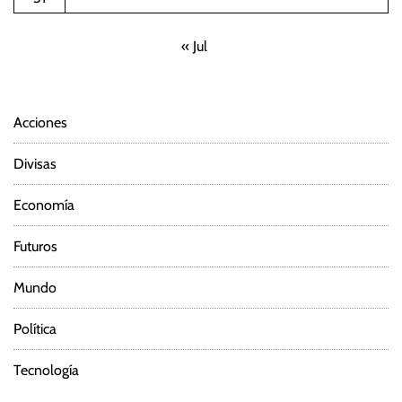
ó
« Jul
n
d
Acciones
e
Divisas
e
Economía
n
Futuros
t
Mundo
r
Política
a
d
Tecnología