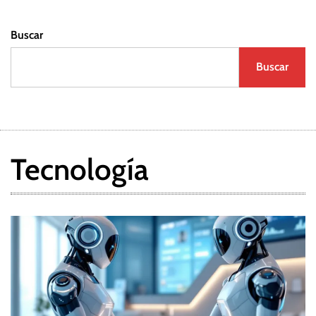
a
Buscar
s
Buscar
Tecnología