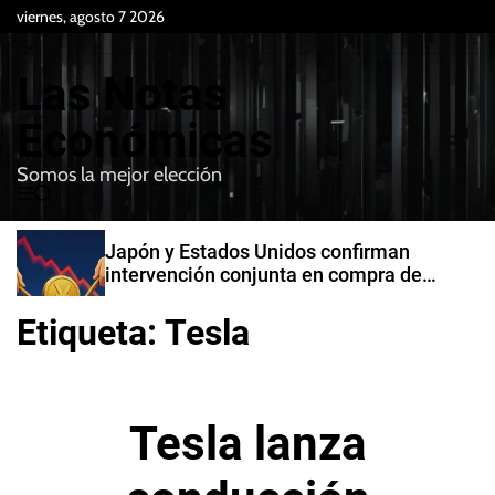
S
viernes, agosto 7 2026
k
i
Las Notas
p
t
Económicas
o
Somos la mejor elección
c
M
B
o
e
u
n
n
s
Japón y Estados Unidos confirman
t
u
c
intervención conjunta en compra de
e
a
yenes
r
n
Etiqueta:
Tesla
t
Tesla lanza