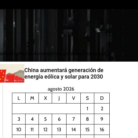
ía
Política
Mundo
Acciones
Divisas
Futuros
Tecnología
B
u
s
China aumentará generación de
c
energía eólica y solar para 2030
a
r
agosto 2026
L
M
X
J
V
S
D
1
2
3
4
5
6
7
8
9
10
11
12
13
14
15
16