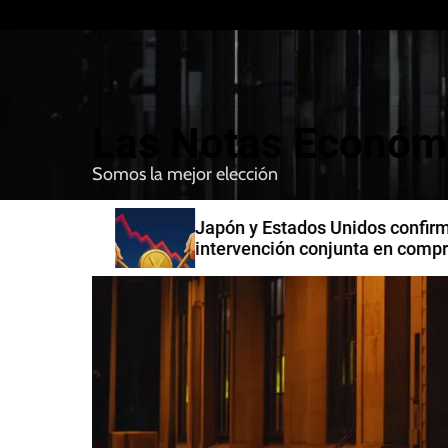
S
k
i
p
t
Las Notas Económ
o
c
Somos la mejor elección
o
n
n India
Japón y Estados Unidos confirman
t
intervención conjunta en compra 
e
yenes
n
t