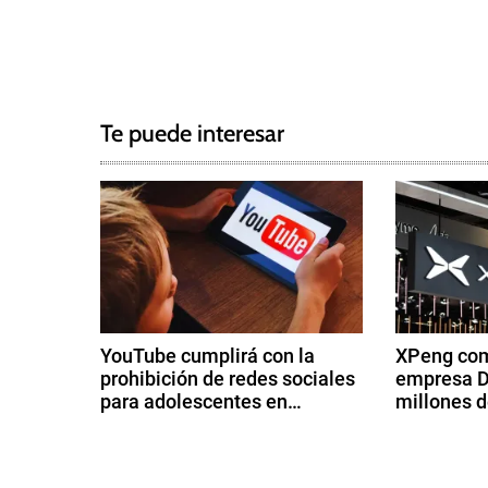
T
N
a
g
a
g
Te puede interesar
e
v
d
e
c
h
g
i
n
a
a
c
,
YouTube cumplirá con la
XPeng com
T
prohibición de redes sociales
empresa D
i
e
para adolescentes en
millones d
s
Australia
ó
3
2
l
d
8
a
n
e
d