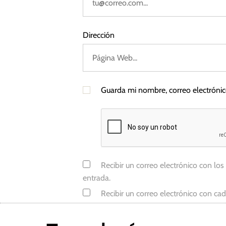
o
s
,
Dirección
V
e
n
t
Guarda mi nombre, correo electróni
a
s
Recibir un correo electrónico con los
entrada.
Recibir un correo electrónico con ca