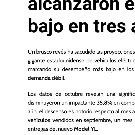
alcanzaron e
bajo en tres
1
L
0
a
Un brusco revés ha sacudido las proyeccione
d
s
gigante estadounidense de vehículos eléctr
e
N
marcando su desempeño más bajo en los úl
n
o
o
ta
demanda débil.
vi
s
e
E
Los datos de octubre revelan una signific
m
c
disminuyeron un impactante
35,8%
en compa
br
o
e
n
aún, el descenso es notorio respecto al mes a
d
ó
vehículos
vendidos en septiembre, un mes q
e
m
entregas del nuevo
Model YL
.
2
ic