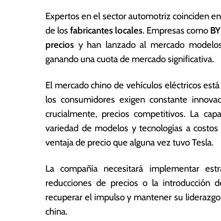
0
a
2
s
Expertos en el sector automotriz coinciden en
5
de los
fabricantes locales
. Empresas como
B
precios
y han lanzado al mercado modelos 
ganando una cuota de mercado significativa.
El mercado chino de vehículos eléctricos est
los consumidores exigen constante innovac
crucialmente, precios competitivos. La cap
variedad de modelos y tecnologías a costos 
ventaja de precio que alguna vez tuvo Tesla.
La compañía necesitará implementar estra
reducciones de precios o la introducción 
recuperar el impulso y mantener su liderazgo 
china.