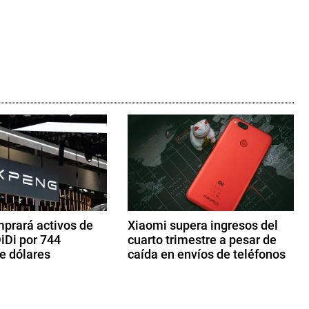
prará activos de
Xiaomi supera ingresos del
iDi por 744
cuarto trimestre a pesar de
e dólares
caída en envíos de teléfonos
2
4
d