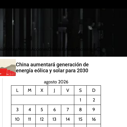
ía
Política
Mundo
Acciones
Divisas
Futuros
Tecnología
B
u
s
China aumentará generación de
c
energía eólica y solar para 2030
a
r
agosto 2026
L
M
X
J
V
S
D
1
2
3
4
5
6
7
8
9
10
11
12
13
14
15
16