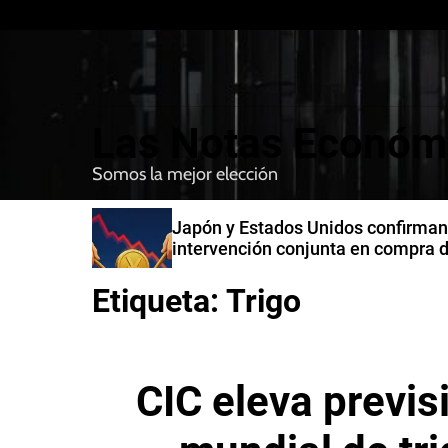
S
k
i
p
t
Las Notas Económ
o
c
Somos la mejor elección
o
n
n India
Japón y Estados Unidos confirman
t
intervención conjunta en compra 
e
yenes
n
Etiqueta:
Trigo
t
CIC eleva previs