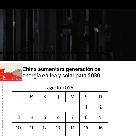
ía
Política
Mundo
Acciones
Divisas
Futuros
Tecnología
B
u
s
China aumentará generación de
c
energía eólica y solar para 2030
a
r
agosto 2026
L
M
X
J
V
S
D
1
2
3
4
5
6
7
8
9
10
11
12
13
14
15
16