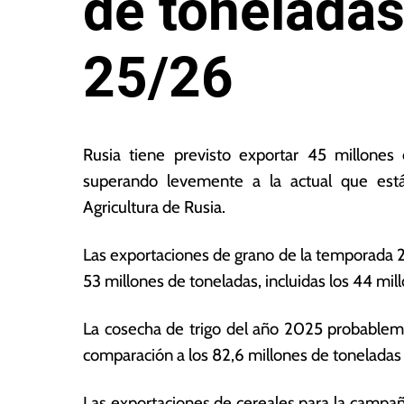
de toneladas
25/26
2
L
0
a
Rusia tiene previsto exportar 45 millones
d
s
superando levemente a la actual que está
e
N
Agricultura de Rusia.
ju
o
n
ta
i
s
Las exportaciones de grano de la temporada 2
o
E
53 millones de toneladas, incluidas los 44 mil
d
c
e
o
La cosecha de trigo del año 2025 probableme
2
n
0
ó
comparación a los 82,6 millones de toneladas
2
m
5
ic
Las exportaciones de cereales para la campañ