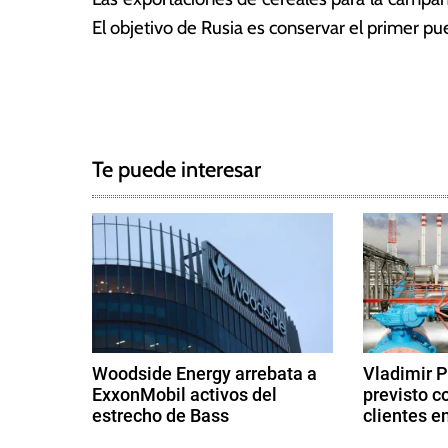
a
El objetivo de Rusia es conservar el primer p
s
T
N
a
g
a
g
Te puede interesar
e
v
d
e
O
k
g
s
a
a
n
c
a
Woodside Energy arrebata a
Vladimir P
L
ExxonMobil activos del
previsto c
i
u
estrecho de Bass
clientes e
t
ó
2
9