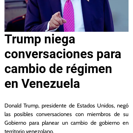
Trump niega
conversaciones para
cambio de régimen
en Venezuela
1
L
9
a
Donald Trump, presidente de Estados Unidos,
negó
d
s
las posibles conversaciones con miembros de su
e
N
Gobierno para planear un cambio de gobierno en
s
o
e
ta
territorio venezolano.