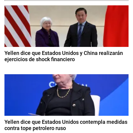
d
e
C
o
g
n
f
a
l
c
i
Yellen dice que Estados Unidos y China realizarán
c
ejercicios de shock financiero
i
t
8
o
ó
d
,
e
D
n
a
o
b
d
n
ril
a
d
e
l
e
2
d
Yellen dice que Estados Unidos contempla medidas
e
0
contra tope petrolero ruso
T