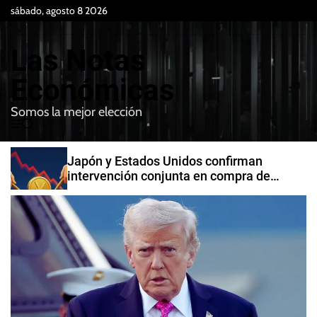
S
sábado, agosto 8 2026
k
i
Las Notas
p
t
Económicas
o
Somos la mejor elección
c
M
B
o
e
u
n
n
s
Japón y Estados Unidos confirman
t
u
c
intervención conjunta en compra de
e
a
yenes
r
n
t