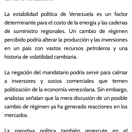
p
s
ti
E
La estabilidad política de Venezuela es un factor
e
c
determinante para el costo de la energía y las cadenas
m
o
br
n
de suministro regionales. Un cambio de régimen
e
ó
percibido podría alterar la producción y las inversiones
d
m
en un país con vastos recursos petroleros y una
e
ic
2
a
historia de volatilidad cambiaria.
0
s
2
La negación del mandatario podría servir para calmar
5
a inversores y socios comerciales que temen
politización de la economía venezolana. Sin embargo,
analistas señalan que la mera discusión de un posible
cambio de régimen ya ha generado reacciones en los
mercados.
La narrativa política también repercute en el