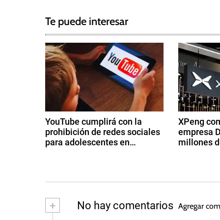
g
a
g
Te puede interesar
e
v
d
e
E
l
g
o
n
a
M
c
u
YouTube cumplirá con la
XPeng com
s
prohibición de redes sociales
empresa D
i
k
para adolescentes en
millones d
,
Australia
ó
3
2
M
d
8
e
n
e
d
r
di
e
d
c
ci
a
+
No hay comentarios
Agregar com
a
e
g