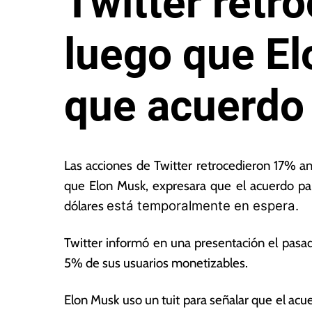
Twitter retr
luego que El
que acuerdo 
1
L
3
a
Las acciones de Twitter retrocedieron 17% an
d
s
que Elon Musk, expresara que el acuerdo pa
e
N
dólares
está temporalmente en espera.
m
o
a
ta
y
s
Twitter informó en una presentación el pasa
o
E
5% de sus usuarios monetizables.
d
c
e
o
Elon Musk uso un tuit para señalar que el a
2
n