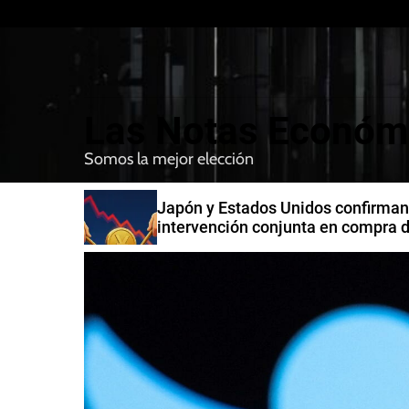
S
k
i
p
t
Las Notas Económ
o
c
Somos la mejor elección
o
n
n India
Japón y Estados Unidos confirman
t
intervención conjunta en compra 
e
yenes
n
t