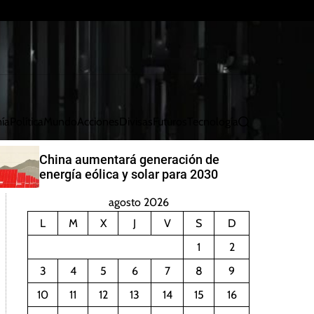
ía
Política
Mundo
Acciones
Divisas
Futuros
Tecnología
B
u
s
China aumentará generación de
c
energía eólica y solar para 2030
a
r
agosto 2026
L
M
X
J
V
S
D
1
2
3
4
5
6
7
8
9
10
11
12
13
14
15
16