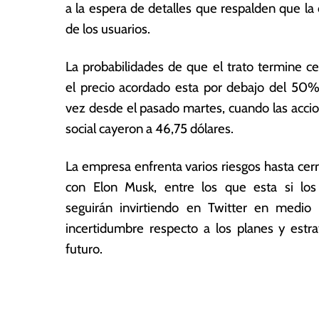
0
ó
a la espera de detalles que respalden que l
2
m
de los usuarios.
2
ic
a
La probabilidades de que el trato termine c
s
el precio acordado esta por debajo del 50%
vez desde el pasado martes, cuando las accio
social cayeron a 46,75 dólares.
La empresa enfrenta varios riesgos hasta cerr
con Elon Musk, entre los que esta si los
seguirán invirtiendo en Twitter en medio 
incertidumbre respecto a los planes y estra
futuro.
T
N
a