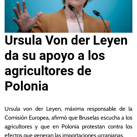
Ursula Von der Leyen
da su apoyo a los
agricultores de
Polonia
2
L
3
a
Ursula von der Leyen, máxima responsable de la
d
s
Comisión Europea, afirmó que Bruselas escucha a los
e
N
agricultores y que en Polonia protestan contra los
f
o
e
ta
efectos que generan las importaciones ucranianas.