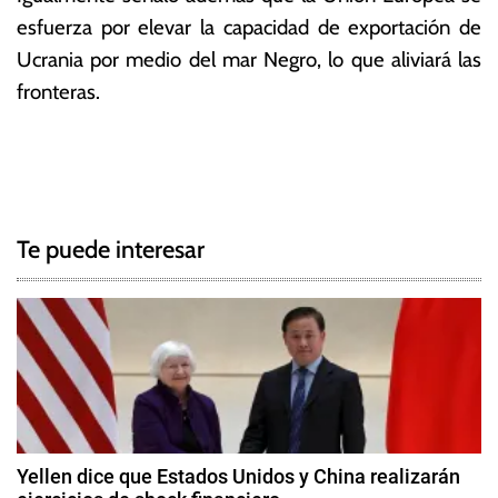
esfuerza por elevar la capacidad de exportación de
Ucrania por medio del mar Negro, lo que aliviará las
fronteras.
T
N
a
g
a
g
Te puede interesar
e
v
d
e
A
g
g
r
i
a
c
c
u
Yellen dice que Estados Unidos y China realizarán
l