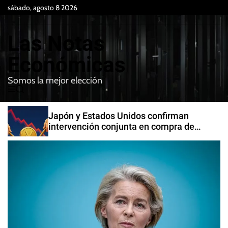
S
sábado, agosto 8 2026
k
i
Las Notas
p
t
Económicas
o
Somos la mejor elección
c
M
B
o
e
u
n
n
s
Japón y Estados Unidos confirman
t
u
c
intervención conjunta en compra de
e
a
yenes
r
n
t