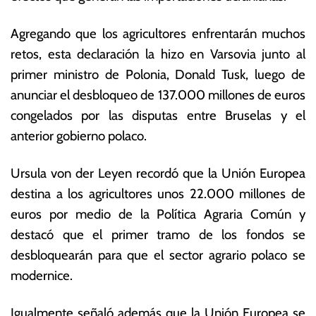
b
s
r
E
Agregando que los agricultores enfrentarán muchos
e
c
retos, esta declaración la hizo en Varsovia junto al
r
o
o
n
primer ministro de Polonia, Donald Tusk, luego de
d
ó
anunciar el desbloqueo de 137.000 millones de euros
e
m
congelados por las disputas entre Bruselas y el
2
ic
0
a
anterior gobierno polaco.
2
s
4
Ursula von der Leyen recordó que la Unión Europea
destina a los agricultores unos 22.000 millones de
euros por medio de la Política Agraria Común y
destacó que el primer tramo de los fondos se
desbloquearán para que el sector agrario polaco se
modernice.
Igualmente señaló además que la Unión Europea se