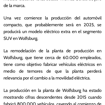
m
s
de la marca.
br
E
e
c
Una vez comience la producción del automóvil
d
o
e
n
compacto, que probablemente será en 2025, se
2
ó
producirá un modelo eléctrico extra en el segmento
0
m
SUV en Wolfsburg.
2
ic
2
a
s
La remodelación de la planta de producción en
Wolfsburg, que tiene cerca de 60.000 empleados,
tiene como objetivo fabricar vehículos eléctricos en
medio de temores de que la planta perderá
relevancia por el cambio a la movilidad eléctrica.
La producción en la planta de Wolfsburg ha estado
mostrando cifras descendentes desde 2015 cuando
fabricó 800.000 vehículos, cayendo al comienzo de