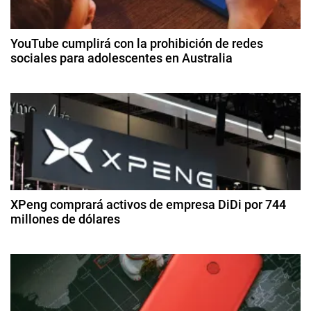
a
l
c
o
YouTube cumplirá con la prohibición de redes
e
sociales para adolescentes en Australia
i
l
3
é
ó
d
c
e
t
n
di
r
ci
d
i
e
c
m
e
o
br
e
I
XPeng comprará activos de empresa DiDi por 744
e
d
millones de dólares
D
e
.
n
2
2
3
8
0
t
d
,
2
e
T
5
r
a
h