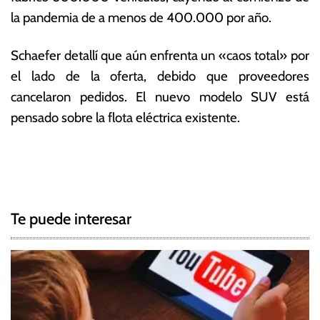
la pandemia de a menos de 400.000 por año.
Schaefer detallí que aún enfrenta un «caos total» por
el lado de la oferta, debido que proveedores
cancelaron pedidos. El nuevo modelo SUV está
pensado sobre la flota eléctrica existente.
T
N
a
g
a
g
Te puede interesar
e
v
d
e
m
o
g
d
e