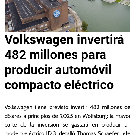
Volkswagen invertirá
482 millones para
producir automóvil
compacto eléctrico
7
L
d
a
Volkswagen tiene previsto invertir 482 millones de
e
s
dólares a principios de 2025 en Wolfsburg; la mayor
di
N
parte de la inversión se gastará en producir un
ci
o
e
ta
modelo eléctrico ID.3, detalló Thomas Schaefer, jefe