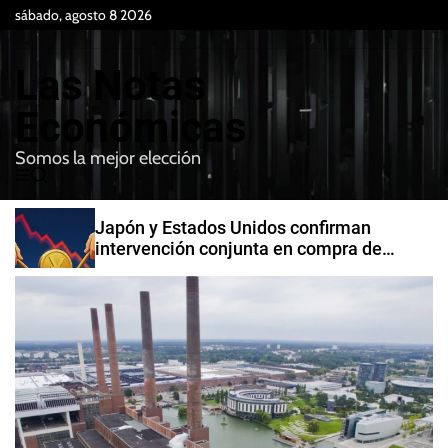
S
sábado, agosto 8 2026
k
i
Las Notas
p
t
Económicas
o
Somos la mejor elección
c
M
B
o
e
u
n
n
s
Japón y Estados Unidos confirman
t
u
c
intervención conjunta en compra de
e
a
yenes
r
n
t