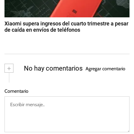
g
o
a
o
m
s
d
a
t
Xiaomi supera ingresos del cuarto trimestre a pesar
s
o
de caída en envíos de teléfonos
a
d
S
2
e
c
4
s
2
h
d
0
a
e
2
m
e
+
No hay comentarios
3
Agregar comentario
ar
f
z
e
o
r
Comentario
d
,
e
V
2
o
0
l
2
3
k
s