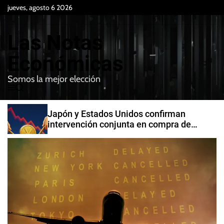
S
jueves, agosto 6 2026
k
i
Las Notas
p
t
Económicas
o
Somos la mejor elección
c
M
B
o
e
u
n
n
s
Japón y Estados Unidos confirman
t
u
c
intervención conjunta en compra de
e
a
yenes
r
n
t