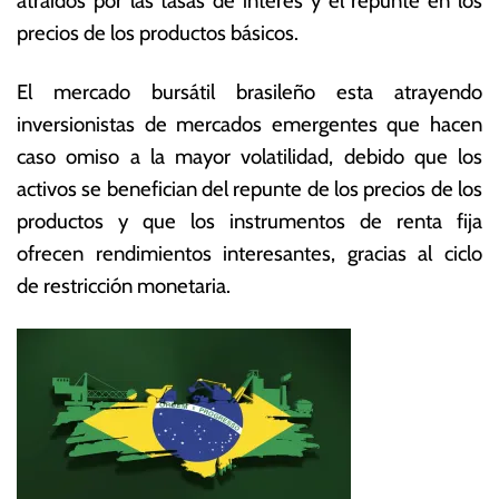
atraídos por las tasas de interés y el repunte en los
z
s
precios de los productos básicos.
o
E
d
c
El mercado bursátil brasileño esta atrayendo
e
o
2
n
inversionistas de mercados emergentes que hacen
0
ó
caso omiso a la mayor volatilidad, debido que los
2
m
activos se benefician del repunte de los precios de los
2
ic
a
productos y que los instrumentos de renta fija
s
ofrecen rendimientos interesantes, gracias al ciclo
de restricción monetaria.