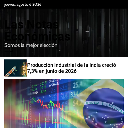
S
jueves, agosto 6 2026
k
i
Las Notas
p
t
Económicas
o
Somos la mejor elección
c
M
B
o
e
u
n
n
s
Producción industrial de la India creció
t
u
c
7,3% en junio de 2026
e
a
r
n
t