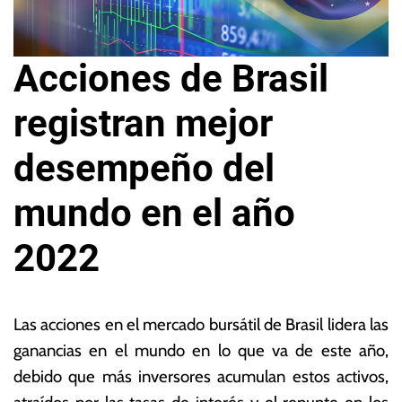
Acciones de Brasil
registran mejor
desempeño del
mundo en el año
2022
2
L
4
a
Las acciones en el mercado bursátil de Brasil lidera las
d
s
ganancias en el mundo en lo que va de este año,
e
N
debido que más inversores acumulan estos activos,
m
o
ar
ta