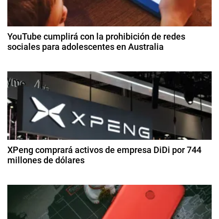
s
a
i
c
l
YouTube cumplirá con la prohibición de redes
,
sociales para adolescentes en Australia
i
D
3
ó
ó
d
l
e
a
n
di
r
ci
d
,
e
M
m
e
e
br
e
r
XPeng comprará activos de empresa DiDi por 744
e
d
millones de dólares
c
e
a
n
2
2
d
8
0
t
d
o
2
e
B
5
a