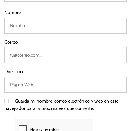
e
ñ
Nombre
o
,
T
a
Correo
s
a
s
d
Dirección
e
i
n
t
Guarda mi nombre, correo electrónico y web en este
e
navegador para la próxima vez que comente.
r
é
s