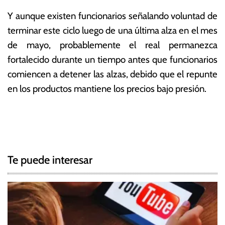
Y aunque existen funcionarios señalando voluntad de
terminar este ciclo luego de una última alza en el mes
de mayo, probablemente el real permanezca
fortalecido durante un tiempo antes que funcionarios
comiencen a detener las alzas, debido que el repunte
en los productos mantiene los precios bajo presión.
T
N
a
g
a
g
Te puede interesar
e
v
d
e
B
r
g
a