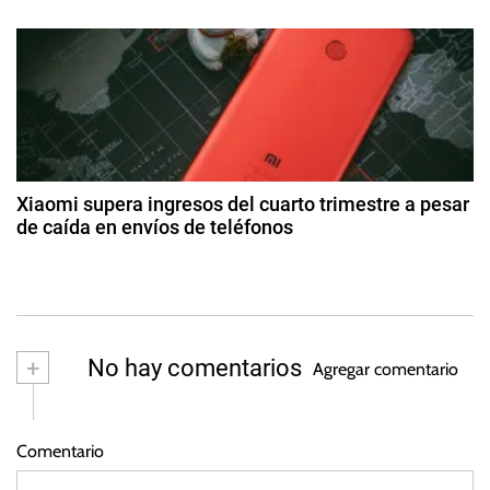
é
n
2
2
l
8
0
t
d
i
2
e
t
5
r
a
e
g
s
a
o
s
d
t
Xiaomi supera ingresos del cuarto trimestre a pesar
o
de caída en envíos de teléfonos
a
d
2
e
4
s
2
d
0
e
2
m
+
No hay comentarios
3
Agregar comentario
ar
z
o
Comentario
d
e