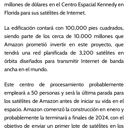
millones de dólares en el Centro Espacial Kennedy en
ju
o
li
ta
Florida para sus satélites de Internet.
o
s
d
E
La edificación contará con 100,000 pies cuadrados,
e
c
siendo parte de los cerca de 10.000 millones que
2
o
0
n
Amazon prometió invertir en este proyecto, que
2
ó
tendrá una red planificada de 3,200 satélites en
3
m
órbita diseñados para transmitir Internet de banda
ic
a
ancha en el mundo.
s
Este centro de procesamiento probablemente
empleará a 50 personas y será la última parada para
los satélites de Amazon antes de iniciar su vida en el
espacio. Amazon comenzó la construcción en enero y
probablemente la terminará a finales de 2024, con el
objetivo de enviar un primer lote de satélites en los