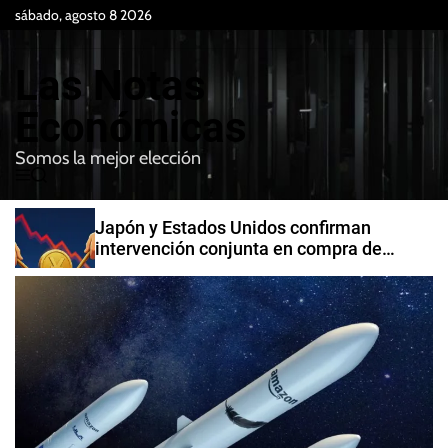
S
sábado, agosto 8 2026
k
i
Las Notas
p
t
Económicas
o
Somos la mejor elección
c
M
B
o
e
u
n
n
s
Japón y Estados Unidos confirman
t
u
c
intervención conjunta en compra de
e
a
yenes
r
n
t