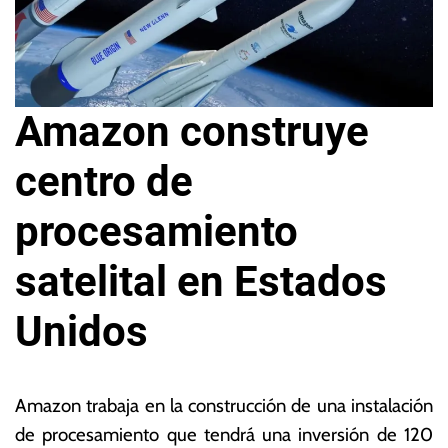
Amazon construye
centro de
procesamiento
satelital en Estados
Unidos
2
L
1
a
Amazon trabaja en la construcción de una instalación
d
s
de procesamiento que tendrá una inversión de 120
e
N