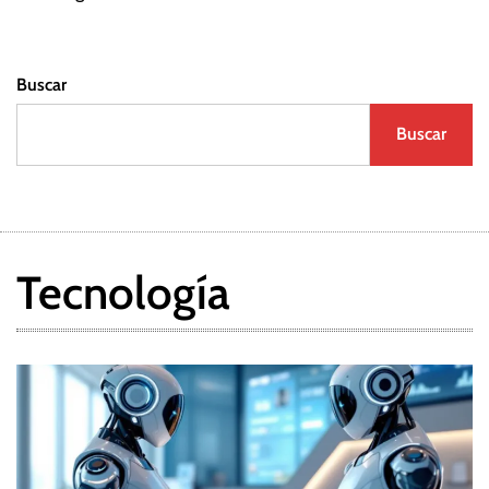
a
Buscar
s
Buscar
Tecnología