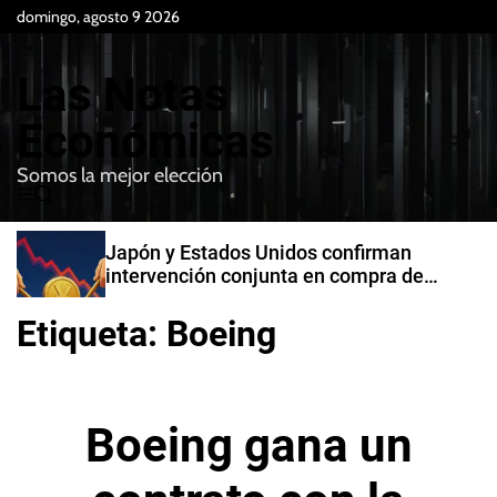
S
domingo, agosto 9 2026
k
i
Las Notas
p
t
Económicas
o
Somos la mejor elección
c
M
B
o
e
u
n
n
s
Japón y Estados Unidos confirman
t
u
c
intervención conjunta en compra de
e
a
yenes
r
n
Etiqueta:
Boeing
t
Boeing gana un