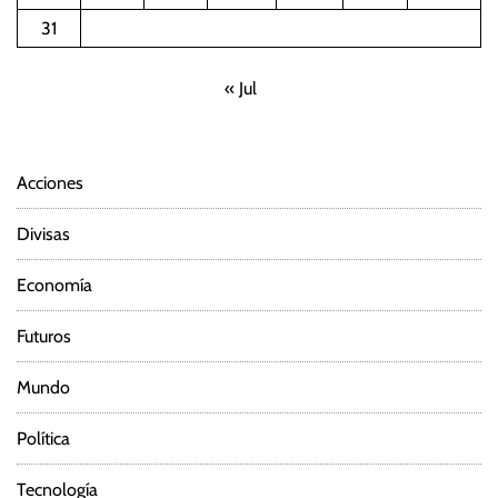
i
31
ó
« Jul
n
d
Acciones
e
Divisas
e
Economía
n
Futuros
t
Mundo
r
Política
a
d
Tecnología