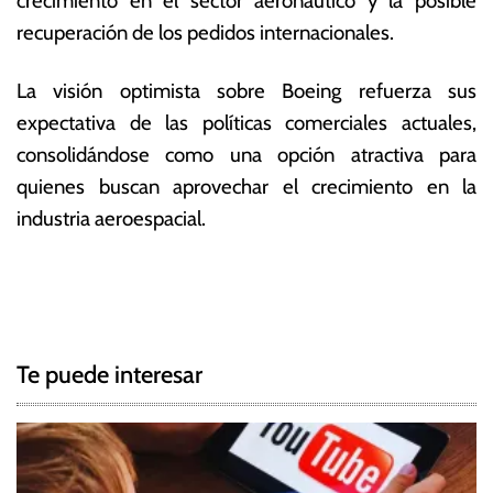
crecimiento en el sector aeronáutico y la posible
recuperación de los pedidos internacionales.
La visión optimista sobre Boeing refuerza sus
expectativa de las políticas comerciales actuales,
consolidándose como una opción atractiva para
quienes buscan aprovechar el crecimiento en la
industria aeroespacial.
T
N
a
g
a
g
Te puede interesar
e
v
d
e
B
a
g