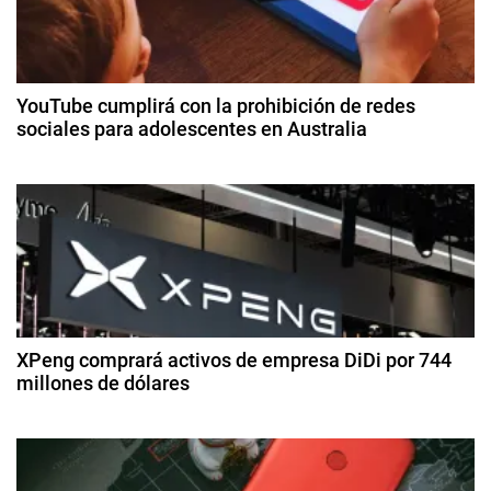
n
k
a
O
c
f
YouTube cumplirá con la prohibición de redes
A
sociales para adolescentes en Australia
i
m
3
e
ó
d
r
e
i
n
di
c
ci
d
a
e
,
m
e
B
br
e
o
XPeng comprará activos de empresa DiDi por 744
e
d
millones de dólares
e
e
i
n
2
2
n
8
0
t
d
g
2
e