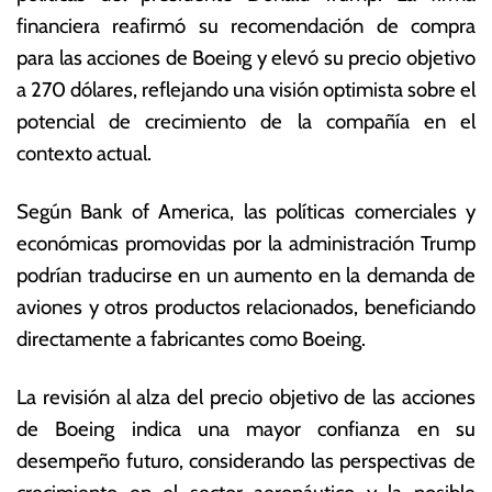
o
s
financiera reafirmó su recomendación de compra
d
E
para las acciones de Boeing y elevó su precio objetivo
e
c
2
o
a 270 dólares, reflejando una visión optimista sobre el
0
n
potencial de crecimiento de la compañía en el
2
ó
contexto actual.
5
m
ic
a
Según Bank of America, las políticas comerciales y
s
económicas promovidas por la administración Trump
podrían traducirse en un aumento en la demanda de
aviones y otros productos relacionados, beneficiando
directamente a fabricantes como Boeing.
La revisión al alza del precio objetivo de las acciones
de Boeing indica una mayor confianza en su
desempeño futuro, considerando las perspectivas de