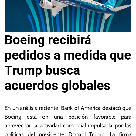
Boeing recibirá
pedidos a medida que
Trump busca
acuerdos globales
3
L
1
a
En un análisis reciente, Bank of America destacó que
d
s
Boeing está en una posición favorable para
e
N
aprovechar la actividad comercial impulsada por las
ju
o
li
ta
políticas del presidente Donald Trump. La firma