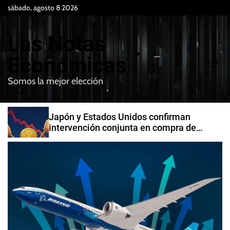
S
sábado, agosto 8 2026
k
i
Las Notas
p
t
Económicas
o
Somos la mejor elección
c
M
B
o
e
u
n
n
s
Japón y Estados Unidos confirman
t
u
c
intervención conjunta en compra de
e
a
yenes
r
n
t