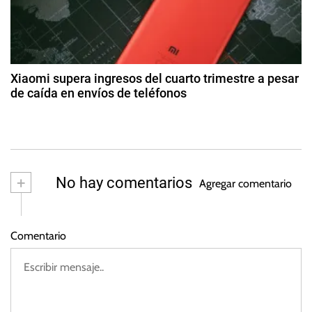
,
5
r
a
D
g
o
a
o
n
s
d
a
t
Xiaomi supera ingresos del cuarto trimestre a pesar
l
o
de caída en envíos de teléfonos
a
d
d
2
e
T
4
s
2
r
d
0
u
e
2
m
m
+
No hay comentarios
3
Agregar comentario
ar
p
z
o
Comentario
d
e
2
0
2