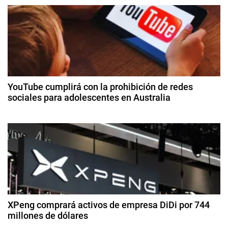
d
e
A
m
g
e
r
a
i
c
c
YouTube cumplirá con la prohibición de redes
a
sociales para adolescentes en Australia
i
n
3
A
ó
d
i
e
r
n
di
l
ci
d
i
e
n
m
e
e
br
e
s
XPeng comprará activos de empresa DiDi por 744
e
d
millones de dólares
,
e