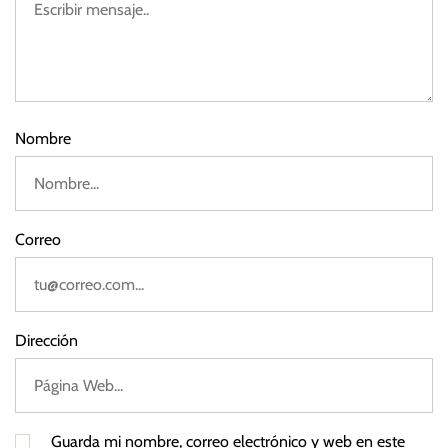
r
2
t
0
u
2
3
r
e
Nombre
Correo
Dirección
Guarda mi nombre, correo electrónico y web en este