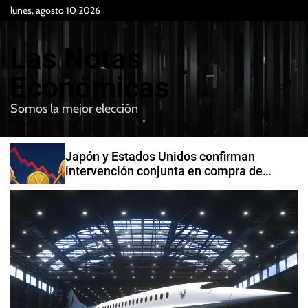
S
lunes, agosto 10 2026
k
i
Las Notas
p
t
Económicas
o
Somos la mejor elección
c
M
B
o
e
u
n
n
s
Japón y Estados Unidos confirman
t
u
c
intervención conjunta en compra de
e
a
yenes
r
n
t