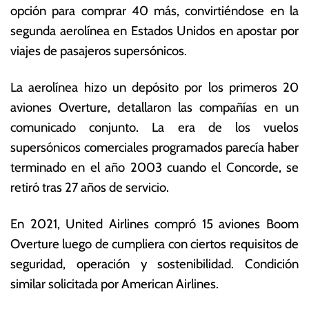
opción para comprar 40 más, convirtiéndose en la
a
o
g
ta
segunda aerolínea en Estados Unidos en apostar por
o
s
viajes de pasajeros supersónicos.
s
E
t
c
La aerolínea hizo un depósito por los primeros 20
o
o
d
n
aviones Overture, detallaron las compañías en un
e
ó
comunicado conjunto. La era de los vuelos
2
m
supersónicos comerciales programados parecía haber
0
ic
2
a
terminado en el año 2003 cuando el Concorde, se
2
s
retiró tras 27 años de servicio.
En 2021, United Airlines compró 15 aviones Boom
Overture luego de cumpliera con ciertos requisitos de
seguridad, operación y sostenibilidad. Condición
similar solicitada por American Airlines.