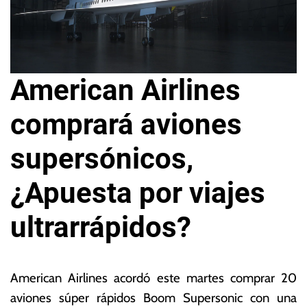
American Airlines
comprará aviones
supersónicos,
¿Apuesta por viajes
ultrarrápidos?
1
L
6
a
American Airlines acordó este martes comprar 20
d
s
aviones súper rápidos Boom Supersonic con una
e
N