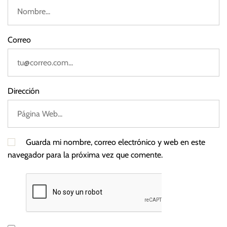
n
i
d
Correo
o
s
,
T
Dirección
a
i
w
á
Guarda mi nombre, correo electrónico y web en este
n
navegador para la próxima vez que comente.