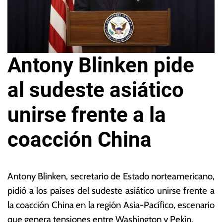
Antony Blinken pide
al sudeste asiático
unirse frente a la
coacción China
1
L
4
a
Antony Blinken, secretario de Estado norteamericano,
d
s
pidió a los países del sudeste asiático unirse frente a
e
N
la coacción China en la región Asia-Pacífico, escenario
ju
o
li
ta
que genera tensiones entre Washington y Pekín.