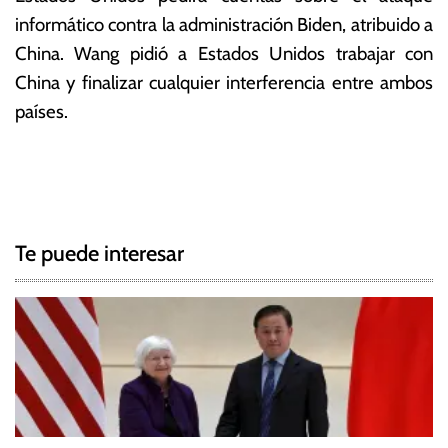
informático contra la administración Biden, atribuido a
China. Wang pidió a Estados Unidos trabajar con
China y finalizar cualquier interferencia entre ambos
países.
T
N
a
g
a
g
Te puede interesar
e
v
d
e
A
n
g
t
o
a
n
c
y