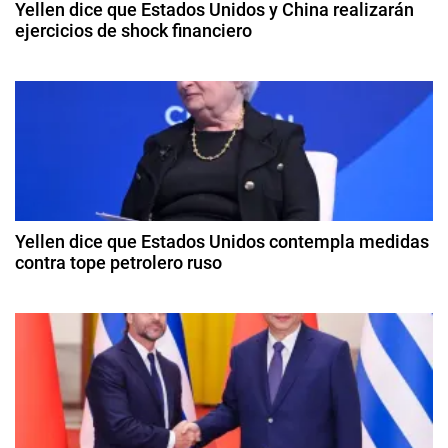
Yellen dice que Estados Unidos y China realizarán
B
ejercicios de shock financiero
i
l
8
i
ó
d
n
e
k
n
a
e
b
d
n
ril
,
d
e
A
e
2
s
Yellen dice que Estados Unidos contempla medidas
e
0
contra tope petrolero ruso
i
2
a
n
9
4
-
d
t
e
P
o
a
r
c
c
t
í
a
u
f
b