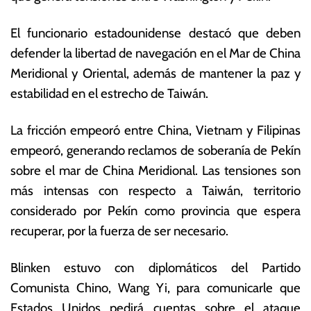
o
s
d
E
El funcionario estadounidense destacó que deben
e
c
defender la libertad de navegación en el Mar de China
2
o
0
n
Meridional y Oriental, además de mantener la paz y
2
ó
estabilidad en el estrecho de Taiwán.
3
m
ic
La fricción empeoró entre China, Vietnam y Filipinas
a
s
empeoró, generando reclamos de soberanía de Pekín
sobre el mar de China Meridional. Las tensiones son
más intensas con respecto a Taiwán, territorio
considerado por Pekín como provincia que espera
recuperar, por la fuerza de ser necesario.
Blinken estuvo con diplomáticos del Partido
Comunista Chino, Wang Yi, para comunicarle que
Estados Unidos pedirá cuentas sobre el ataque