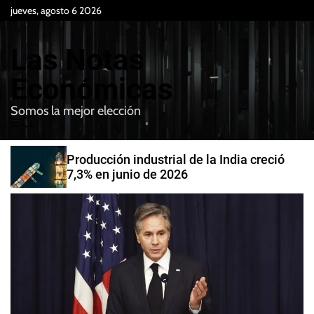
S
jueves, agosto 6 2026
k
i
Las Notas
p
t
Económicas
o
Somos la mejor elección
c
M
B
o
e
u
n
n
s
Producción industrial de la India creció
t
u
c
7,3% en junio de 2026
e
a
r
n
t