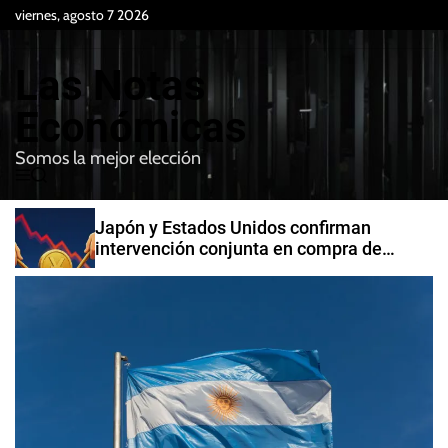
S
viernes, agosto 7 2026
k
i
Las Notas
p
t
Económicas
o
Somos la mejor elección
c
M
B
o
e
u
n
n
s
Japón y Estados Unidos confirman
t
u
c
intervención conjunta en compra de
e
a
yenes
r
n
t