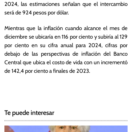
2024, las estimaciones señalan que el intercambio
será de 924 pesos por dólar.
Mientras que la inflación cuando alcance el mes de
diciembre se ubicaría en 116 por ciento y subiría al 129
por ciento en su cifra anual para 2024, cifras por
debajo de las perspectivas de inflación del Banco
Central que ubica el costo de vida con un incrementó
de 142,4 por ciento a finales de 2023.
T
N
a
g
a
g
Te puede interesar
e
v
d
e
A