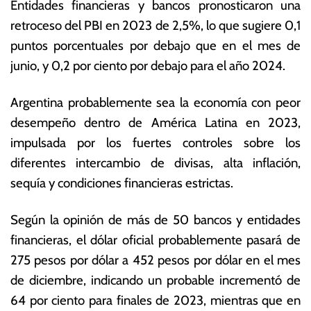
3
a
Entidades financieras y bancos pronosticaron una
d
s
retroceso del PBI en 2023 de 2,5%, lo que sugiere 0,1
e
N
puntos porcentuales por debajo que en el mes de
ju
o
li
ta
junio, y 0,2 por ciento por debajo para el año 2024.
o
s
d
E
Argentina probablemente sea la economía con peor
e
c
desempeño dentro de América Latina en 2023,
2
o
0
n
impulsada por los fuertes controles sobre los
2
ó
diferentes intercambio de divisas, alta inflación,
3
m
sequía y condiciones financieras estrictas.
ic
a
s
Según la opinión de más de 50 bancos y entidades
financieras, el dólar oficial probablemente pasará de
275 pesos por dólar a 452 pesos por dólar en el mes
de diciembre, indicando un probable incrementó de
64 por ciento para finales de 2023, mientras que en