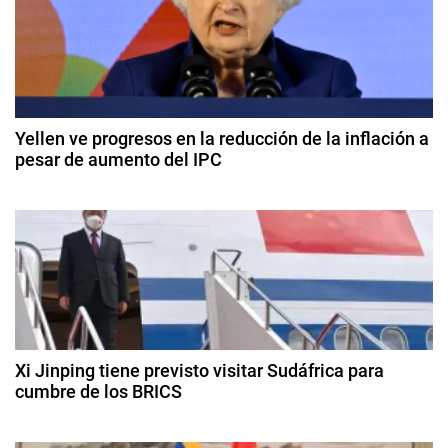
r
g
g
e
a
n
c
t
Yellen ve progresos en la reducción de la inflación a
i
pesar de aumento del IPC
i
n
1
a
ó
4
,
d
E
n
e
c
f
d
o
e
n
b
e
o
r
e
m
Xi Jinping tiene previsto visitar Sudáfrica para
e
r
cumbre de los BRICS
í
o
a
n
1
d
,
8