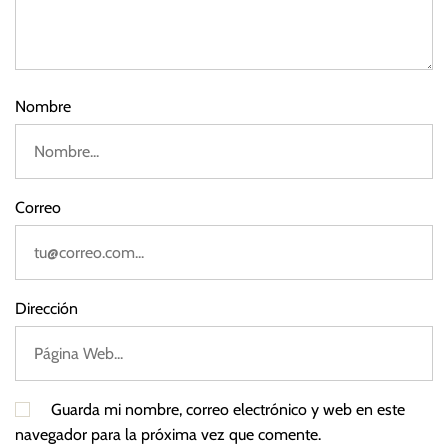
2
n
3
t
e
r
Nombre
é
s
Correo
Dirección
Guarda mi nombre, correo electrónico y web en este
navegador para la próxima vez que comente.