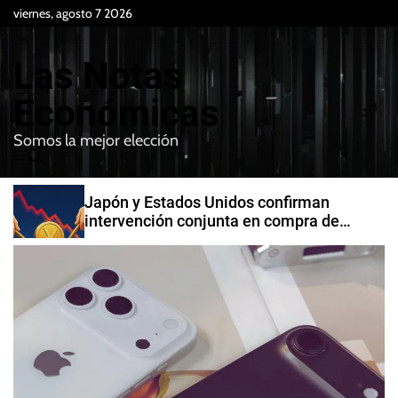
S
viernes, agosto 7 2026
k
i
Las Notas
p
t
Económicas
o
Somos la mejor elección
c
M
B
o
e
u
n
n
s
Japón y Estados Unidos confirman
t
u
c
intervención conjunta en compra de
e
a
yenes
r
n
t