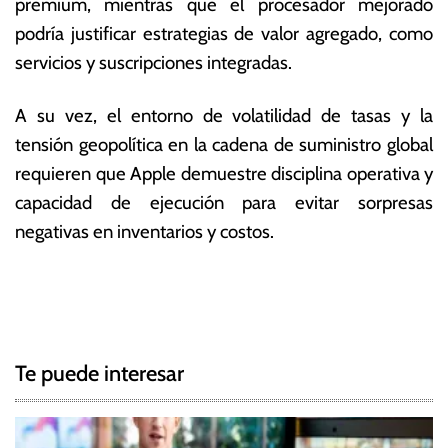
premium, mientras que el procesador mejorado
podría justificar estrategias de valor agregado, como
servicios y suscripciones integradas.
A su vez, el entorno de volatilidad de tasas y la
tensión geopolítica en la cadena de suministro global
requieren que Apple demuestre disciplina operativa y
capacidad de ejecución para evitar sorpresas
negativas en inventarios y costos.
T
N
a
g
a
g
Te puede interesar
e
v
d
e
A