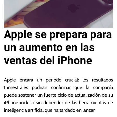
Apple se prepara para
un aumento en las
ventas del iPhone
2
L
9
a
Apple encara un periodo crucial: los resultados
d
s
trimestrales podrían confirmar que la compañía
e
N
puede sostener un fuerte ciclo de actualización de su
o
o
c
ta
iPhone incluso sin depender de las herramientas de
t
s
inteligencia artificial que ha tardado en lanzar.
u
E