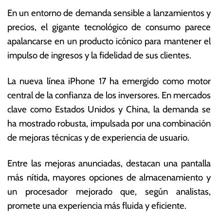
b
c
En un entorno de demanda sensible a lanzamientos y
r
o
e
n
precios, el gigante tecnológico de consumo parece
d
ó
apalancarse en un producto icónico para mantener el
e
m
impulso de ingresos y la fidelidad de sus clientes.
2
ic
0
a
2
s
La nueva línea iPhone 17 ha emergido como motor
5
central de la confianza de los inversores. En mercados
clave como Estados Unidos y China, la demanda se
ha mostrado robusta, impulsada por una combinación
de mejoras técnicas y de experiencia de usuario.
Entre las mejoras anunciadas, destacan una pantalla
más nítida, mayores opciones de almacenamiento y
un procesador mejorado que, según analistas,
promete una experiencia más fluida y eficiente.