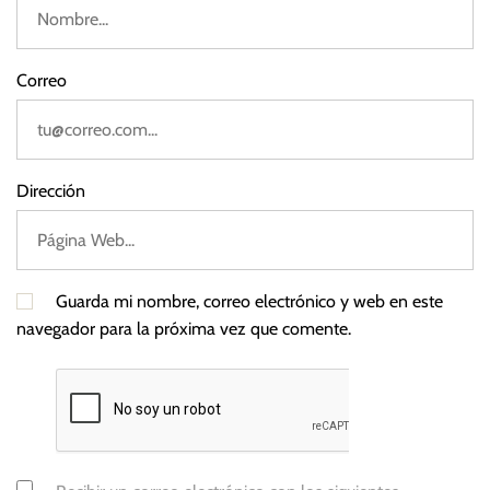
o
r
d
Correo
e
l
M
a
Dirección
r
Guarda mi nombre, correo electrónico y web en este
navegador para la próxima vez que comente.