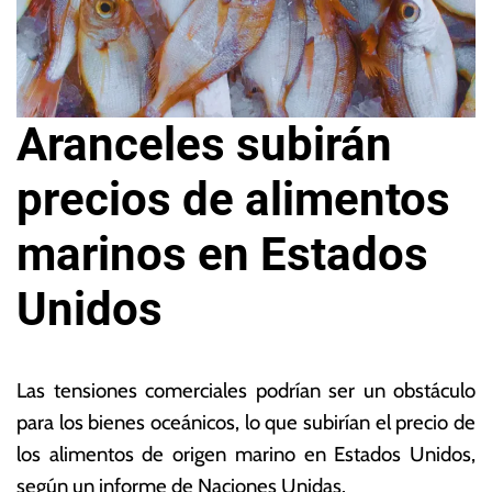
Aranceles subirán
precios de alimentos
marinos en Estados
Unidos
4
L
d
a
Las tensiones comerciales podrían ser un obstáculo
e
s
para los bienes oceánicos, lo que subirían el precio de
ju
N
los alimentos de origen marino en Estados Unidos,
n
o
i
ta
según un informe de Naciones Unidas.