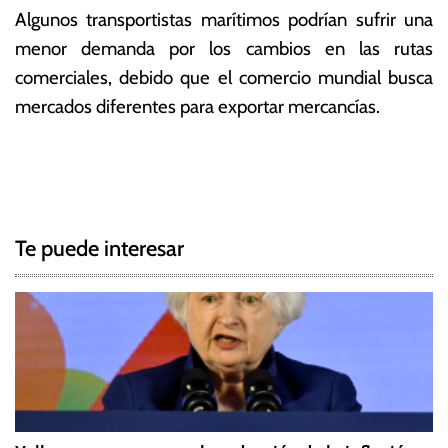
Algunos transportistas marítimos podrían sufrir una
menor demanda por los cambios en las rutas
comerciales, debido que el comercio mundial busca
mercados diferentes para exportar mercancías.
T
N
a
g
a
g
Te puede interesar
e
v
d
e
E
s
g
t
a
a
d
c
o