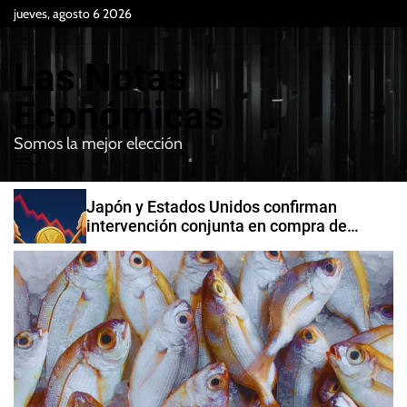
S
jueves, agosto 6 2026
k
i
Las Notas
p
t
Económicas
o
Somos la mejor elección
c
M
B
o
e
u
n
n
s
Japón y Estados Unidos confirman
t
u
c
intervención conjunta en compra de
e
a
yenes
r
n
t