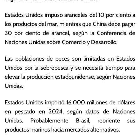
o
s
d
E
Estados Unidos impuso aranceles del 10 por ciento a
e
c
los productos del mar, mientras que China debe pagar
2
o
0
n
30 por ciento de arancel, según la Conferencia de
2
ó
Naciones Unidas sobre Comercio y Desarrollo.
5
m
ic
Las poblaciones de peces son limitadas en Estados
a
s
Unidos por la sobrepesca y se necesita tiempo para
elevar la producción estadounidense, según Naciones
Unidas.
Estados Unidos importó 16.000 millones de dólares
en pescado en 2024, según datos de Naciones
Unidas. Probablemente Brasil, reoriente sus
productos marinos hacia mercados alternativos.