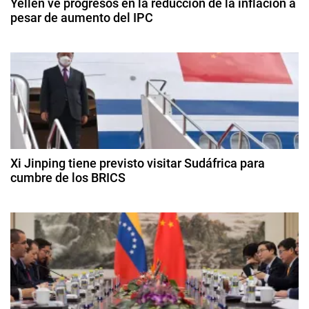
Yellen ve progresos en la reducción de la inflación a
s
pesar de aumento del IPC
i
U
1
n
ó
4
i
d
d
n
e
o
f
d
s
e
,
b
e
N
r
e
a
Xi Jinping tiene previsto visitar Sudáfrica para
e
r
cumbre de los BRICS
c
o
i
n
1
d
o
8
e
t
d
n
2
e
e
0
r
a
s
2
g
4
U
a
o
n
s