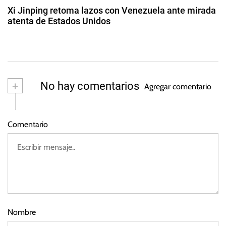
d
i
t
Xi Jinping retoma lazos con Venezuela ante mirada
d
o
atenta de Estados Unidos
a
d
a
2
e
s
d
s
2
,
e
0
P
m
2
a
e
+
No hay comentarios
3
Agregar comentario
y
s
o
c
d
a
Comentario
e
,
2
P
0
r
2
o
3
d
u
c
Nombre
t