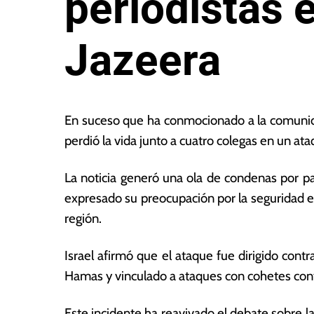
periodistas 
Jazeera
11
L
d
a
En suceso que ha conmocionado a la comunidad
e
s
perdió la vida junto a cuatro colegas en un ata
a
N
g
o
La noticia generó una ola de condenas por 
o
ta
s
s
expresado su preocupación por la seguridad en
t
E
región.
o
c
d
o
Israel afirmó que el ataque fue dirigido cont
e
n
2
ó
Hamas y vinculado a ataques con cohetes contra
0
m
2
ic
Este incidente ha reavivado el debate sobre la