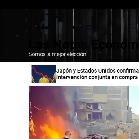
S
k
i
p
t
Las Notas Económ
o
c
Somos la mejor elección
o
n
n India
Japón y Estados Unidos confirman
t
intervención conjunta en compra 
e
yenes
n
t