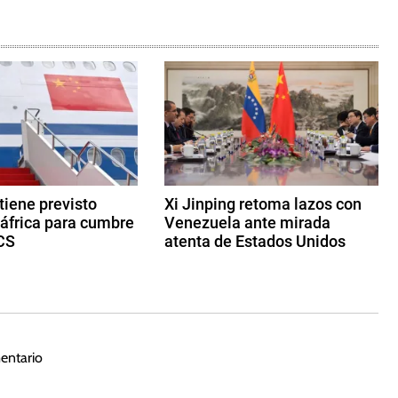
 tiene previsto
Xi Jinping retoma lazos con
dáfrica para cumbre
Venezuela ante mirada
CS
atenta de Estados Unidos
2
d
e
m
a
entario
y
o