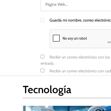
n
t
e
Guarda mi nombre, correo electróni
M
e
d
i
o
Recibir un correo electrónico con los
entrada.
Recibir un correo electrónico con ca
Tecnología