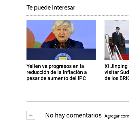
a
g
Te puede interesar
e
v
d
e
A
l
g
J
a
a
z
c
e
Yellen ve progresos en la
Xi Jinping
e
reducción de la inflación a
visitar Su
i
r
pesar de aumento del IPC
de los BRI
a
ó
1
1
,
4
8
A
n
d
d
n
e
e
d
a
f
a
+
No hay comentarios
Agregar com
s
e
g
e
A
b
o