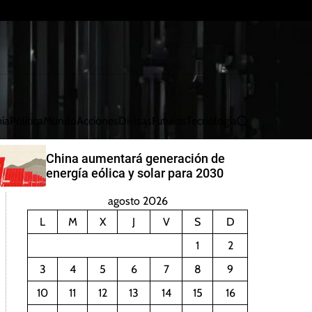
ía
Política
Mundo
Acciones
Divisas
Futuros
Tecnología
B
u
s
China aumentará generación de
c
energía eólica y solar para 2030
a
r
agosto 2026
L
M
X
J
V
S
D
1
2
3
4
5
6
7
8
9
10
11
12
13
14
15
16