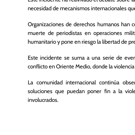
5
a
necesidad de mecanismos internacionales que
s
Organizaciones de derechos humanos han c
muerte de periodistas en operaciones milita
humanitario y pone en riesgo la libertad de pr
Este incidente se suma a una serie de even
conflicto en Oriente Medio, donde la violencia 
La comunidad internacional continúa obse
soluciones que puedan poner fin a la viole
involucrados.
T
N
a
g