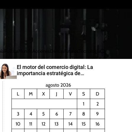
ía
Política
Mundo
Acciones
Divisas
Futuros
Tecnología
B
u
s
El motor del comercio digital: La
c
importancia estratégica de
a
PayRetailers en América Latina
r
agosto 2026
L
M
X
J
V
S
D
1
2
3
4
5
6
7
8
9
10
11
12
13
14
15
16