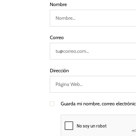
a
Nombre
1
i
d
n
t
a
e
r
Correo
s
é
s
Dirección
Guarda mi nombre, correo electróni