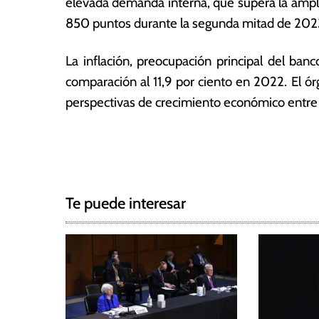
elevada demanda interna, que supera la ampli
a
s
850 puntos durante la segunda mitad de 202
La inflación, preocupación principal del ban
comparación al 11,9 por ciento en 2022. El ór
perspectivas de crecimiento económico entre 2
T
N
a
g
a
g
Te puede interesar
e
v
d
e
I
n
g
f
l
a
a