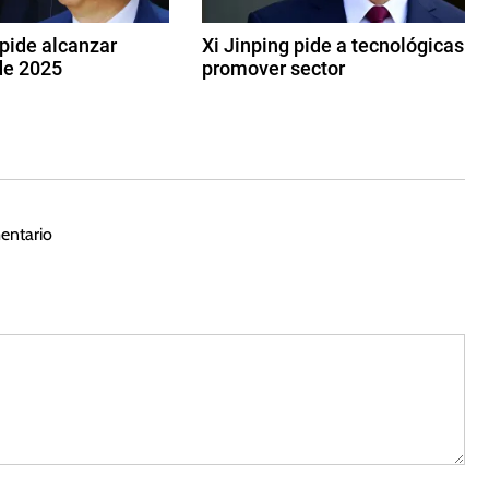
 pide alcanzar
Xi Jinping pide a tecnológicas
de 2025
promover sector
1
7
d
e
f
e
entario
b
r
e
r
o
d
e
2
0
2
5