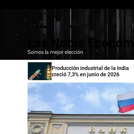
S
k
i
p
t
Las Notas Económ
o
c
Somos la mejor elección
o
n
nfirman
Producción industrial de la India
t
compra de
creció 7,3% en junio de 2026
e
n
t