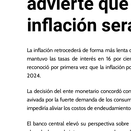
advierte que 
inflación se
2
L
6
a
La inflación retrocederá de forma más lenta 
d
s
mantuvo las tasas de interés en 16 por cien
e
N
reconoció por primera vez que la inflación po
a
o
b
ta
2024.
ril
s
d
E
La decisión del ente monetario concordó con l
e
c
avivada por la fuerte demanda de los consum
2
o
0
n
impediría aliviar los costos de endeudamiento
2
ó
4
m
El banco central elevó su perspectiva sobre l
ic