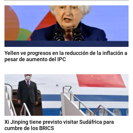
d
e
B
a
g
n
c
a
o
c
M
Yellen ve progresos en la reducción de la inflación a
u
pesar de aumento del IPC
i
n
1
d
ó
4
i
d
a
n
e
l
f
d
,
e
C
b
e
a
r
e
m
Xi Jinping tiene previsto visitar Sudáfrica para
e
r
cumbre de los BRICS
b