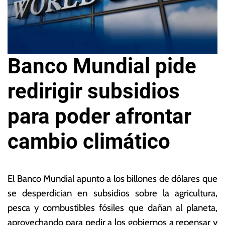
Banco Mundial pide
redirigir subsidios
para poder afrontar
cambio climático
1
L
5
a
El Banco Mundial apunto a los billones de dólares que
d
s
se desperdician en subsidios sobre la agricultura,
e
N
pesca y combustibles fósiles que dañan al planeta,
ju
o
n
ta
aprovechando para pedir a los gobiernos a repensar y