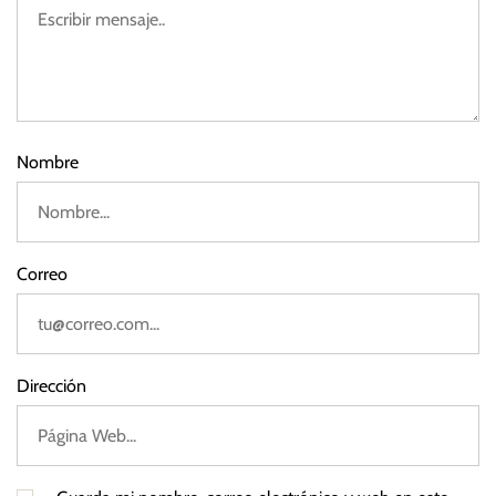
0
2
3
Nombre
Correo
Dirección