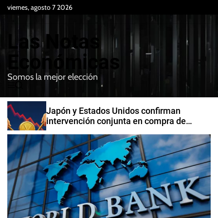
S
viernes, agosto 7 2026
k
i
Las Notas
p
t
Económicas
o
Somos la mejor elección
c
M
B
o
e
u
n
n
s
Japón y Estados Unidos confirman
t
u
c
intervención conjunta en compra de
e
a
yenes
r
n
t