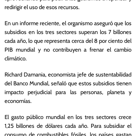
i
s
redirigir el uso de esos recursos.
o
E
d
c
En un informe reciente, el organismo aseguró que los
e
o
2
n
subsidios en los tres sectores superan los 7 billones
0
ó
cada año, lo que representa cerca del 8 por ciento del
2
m
PIB mundial y no contribuyen a frenar el cambio
3
ic
a
climático.
s
Richard Damania, economista jefe de sustentabilidad
del Banco Mundial, señaló que estos subsidios tienen
impacto perjudicial para las personas, planeta y
economías.
El gasto público mundial en los tres sectores crece
1,25 billones de dólares cada año. Para subsidiar el
consumo de combustibles fósiles, los países gastan