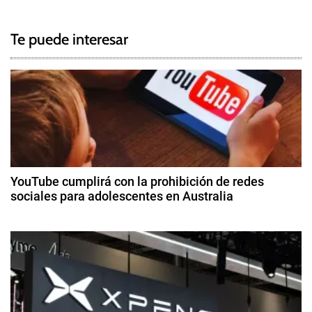
g
a
g
Te puede interesar
e
v
d
e
B
a
g
n
c
a
o
c
,
YouTube cumplirá con la prohibición de redes
D
sociales para adolescentes en Australia
i
i
3
v
ó
d
i
e
s
n
di
a
ci
d
s
e
,
m