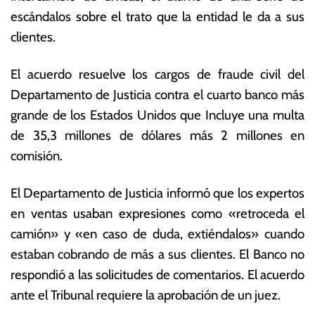
p
s
escándalos sobre el trato que la entidad le da a sus
ti
E
clientes.
e
c
m
o
br
n
El acuerdo resuelve los cargos de fraude civil del
e
ó
Departamento de Justicia contra el cuarto banco más
d
m
grande de los Estados Unidos que Incluye una multa
e
ic
2
a
de 35,3 millones de dólares más 2 millones en
0
s
comisión.
21
El Departamento de Justicia informó que los expertos
en ventas usaban expresiones como «retroceda el
camión» y «en caso de duda, extiéndalos» cuando
estaban cobrando de más a sus clientes. El Banco no
respondió a las solicitudes de comentarios. El acuerdo
ante el Tribunal requiere la aprobación de un juez.