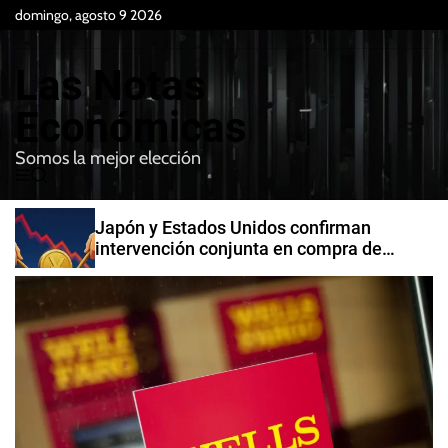
S
domingo, agosto 9 2026
k
i
Las Notas
p
t
Económicas
o
Somos la mejor elección
c
M
B
o
e
u
n
n
s
Japón y Estados Unidos confirman
t
u
c
intervención conjunta en compra de
e
a
yenes
r
n
t