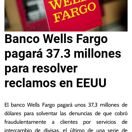
Banco Wells Fargo
pagará 37.3 millones
para resolver
reclamos en EEUU
2
L
7
a
El banco Wells Fargo pagará unos 37,3 millones de
d
s
dólares para solventar las denuncias de que cobró
e
N
fraudulentamente a clientes por servicios de
s
o
e
ta
intercambio de divisas, el último de una serie de