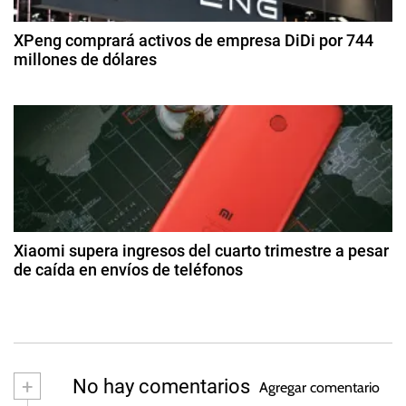
e
I
br
e
n
XPeng comprará activos de empresa DiDi por 744
e
d
millones de dólares
t
e
e
n
2
2
r
8
0
t
d
c
2
e
a
5
r
a
m
g
b
a
o
i
s
d
o
t
Xiaomi supera ingresos del cuarto trimestre a pesar
,
o
de caída en envíos de teléfonos
a
d
J
2
e
u
4
s
2
s
d
0
t
e
2
m
i
+
No hay comentarios
3
Agregar comentario
ar
c