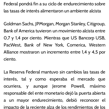
Federal pondrá fin a su ciclo de endurecimiento sobre
o
o
vi
ta
las tasas de interés alimentaron un ambiente alcista
e
s
m
E
Goldman Sachs, JPMorgan, Morgan Stanley, Citigroup,
br
c
Bank of America tuvieron un movimiento alcista entre
e
o
d
n
0,7 y 1,4 por ciento. Mientras que US Bancorp USB,
e
ó
PacWest, Bank of New York, Comerica, Western
2
m
Alliance mostraron un incremento entre 1,4 y 4,5 por
0
ic
2
a
ciento.
3
s
La Reserva Federal mantuvo sin cambios las tasas de
interés, tal y como esperaba el mercado que
ocurriera, y aunque Jerome Powell, máximo
responsable del ente monetario dejó la puerta abierta
a un mayor endurecimiento, debió reconocer el
impacto de la reciente alza de los rendimientos de los