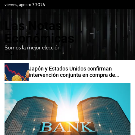
S
viernes, agosto 7 2026
k
i
Las Notas
p
t
Económicas
o
Somos la mejor elección
c
M
B
o
e
u
n
n
s
Japón y Estados Unidos confirman
t
u
c
intervención conjunta en compra de
e
a
yenes
r
n
t