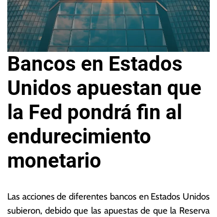
Bancos en Estados
Unidos apuestan que
la Fed pondrá fin al
endurecimiento
monetario
3
L
d
a
Las acciones de diferentes bancos en Estados Unidos
e
s
subieron, debido que las apuestas de que la Reserva
n
N