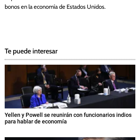
bonos en la economía de Estados Unidos.
T
N
a
g
a
g
Te puede interesar
e
v
d
e
B
a
g
n
c
a
o
c
C
Yellen y Powell se reunirán con funcionarios indios
e
para hablar de economía
i
n
1
t
ó
2
r