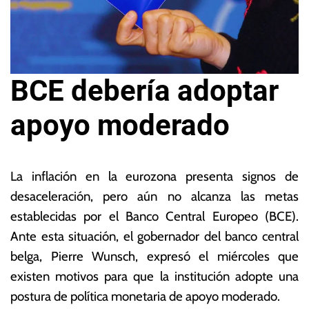
BCE debería adoptar
apoyo moderado
2
L
d
a
La inflación en la eurozona presenta signos de
e
s
desaceleración, pero aún no alcanza las metas
ju
N
establecidas por el Banco Central Europeo (BCE).
li
o
o
ta
Ante esta situación, el gobernador del banco central
d
s
belga, Pierre Wunsch, expresó el miércoles que
e
E
existen motivos para que la institución adopte una
2
c
0
o
postura de política monetaria de apoyo moderado.
2
n