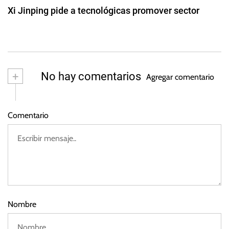
s
e
Xi Jinping pide a tecnológicas promover sector
d
c
d
1
h
e
a
7
2
d
0
s
e
2
f
+
No hay comentarios
4
Agregar comentario
e
b
r
Comentario
e
r
o
d
e
2
0
2
Nombre
5