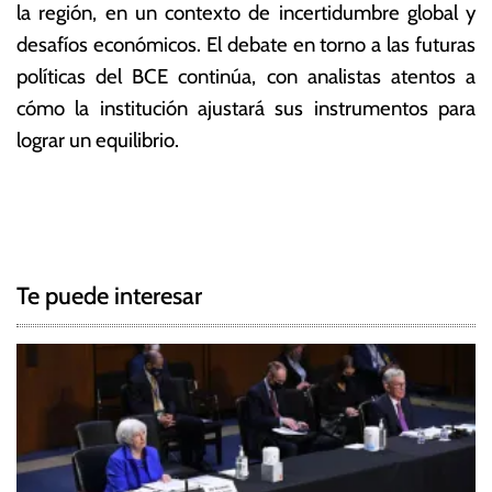
la región, en un contexto de incertidumbre global y
desafíos económicos. El debate en torno a las futuras
políticas del BCE continúa, con analistas atentos a
cómo la institución ajustará sus instrumentos para
lograr un equilibrio.
T
N
a
g
a
g
Te puede interesar
e
v
d
e
B
C
g
E
,
a
I