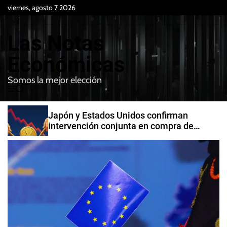
S
viernes, agosto 7 2026
k
i
Las Notas
p
t
Económicas
o
Somos la mejor elección
c
M
B
o
e
u
n
n
s
Japón y Estados Unidos confirman
t
u
c
intervención conjunta en compra de
e
a
yenes
r
n
t