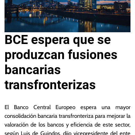
BCE espera que se
produzcan fusiones
bancarias
transfronterizas
2
L
0
a
El Banco Central Europeo espera una mayor
d
s
consolidación bancaria transfronteriza para mejorar la
e
N
valoración de los bancos y eficiencia de este sector,
s
o
e
ta
según Luis de Guindos, dijo vicepresidente del ente