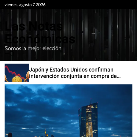
S
viernes, agosto 7 2026
k
i
Las Notas
p
t
Económicas
o
Somos la mejor elección
c
M
B
o
e
u
n
n
s
Japón y Estados Unidos confirman
t
u
c
intervención conjunta en compra de
e
a
yenes
r
n
t