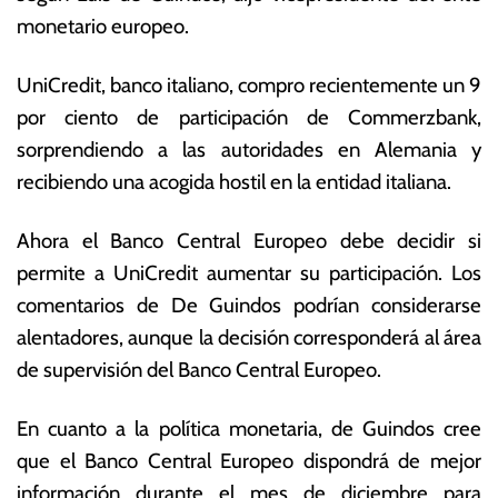
p
s
monetario europeo.
ti
E
e
c
UniCredit, banco italiano, compro recientemente un 9
m
o
br
n
por ciento de participación de Commerzbank,
e
ó
sorprendiendo a las autoridades en Alemania y
d
m
recibiendo una acogida hostil en la entidad italiana.
e
ic
2
a
0
s
Ahora el Banco Central Europeo debe decidir si
2
permite a UniCredit aumentar su participación. Los
4
comentarios de De Guindos podrían considerarse
alentadores, aunque la decisión corresponderá al área
de supervisión del Banco Central Europeo.
En cuanto a la política monetaria, de Guindos cree
que el Banco Central Europeo dispondrá de mejor
información durante el mes de diciembre para