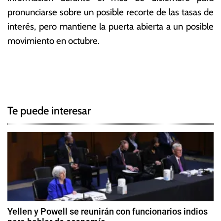
pronunciarse sobre un posible recorte de las tasas de
interés, pero mantiene la puerta abierta a un posible
movimiento en octubre.
T
N
a
g
a
g
Te puede interesar
e
v
d
e
B
C
g
E
,
a
C
c
o
Yellen y Powell se reunirán con funcionarios indios
m