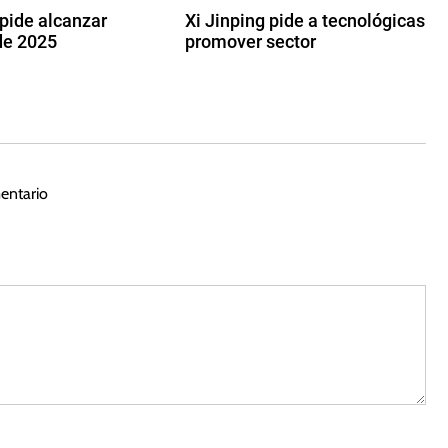
 pide alcanzar
Xi Jinping pide a tecnológicas
de 2025
promover sector
1
7
d
e
f
e
entario
b
r
e
r
o
d
e
2
0
2
5