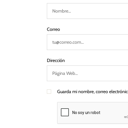
u
d
r
o
a
s
Correo
s
Dirección
Guarda mi nombre, correo electróni