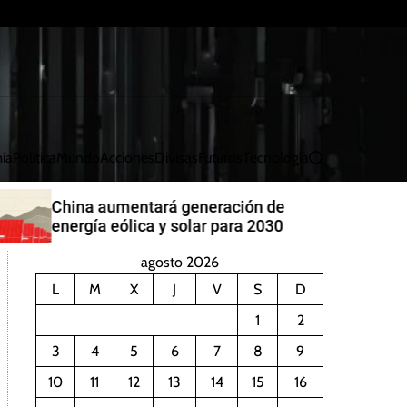
ía
Política
Mundo
Acciones
Divisas
Futuros
Tecnología
B
u
s
China aumentará generación de
c
energía eólica y solar para 2030
a
r
agosto 2026
L
M
X
J
V
S
D
1
2
3
4
5
6
7
8
9
10
11
12
13
14
15
16