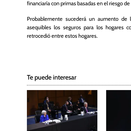
financiaría con primas basadas en el riesgo de
Probablemente sucederá un aumento de la 
asequibles los seguros para los hogares c
retrocedió entre estos hogares.
T
N
a
g
a
g
Te puede interesar
e
v
d
e
B
C
g
E
,
a
C