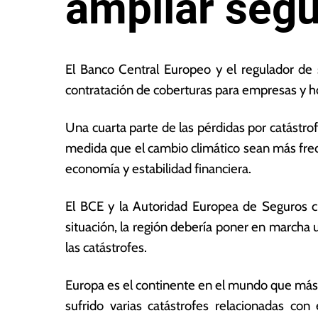
ampliar segu
1
L
8
a
El Banco Central Europeo y el regulador de 
d
s
contratación de coberturas para empresas y ho
e
N
di
o
Una cuarta parte de las pérdidas por catástro
ci
ta
e
s
medida que el cambio climático sean más frec
m
E
economía y estabilidad financiera.
br
c
e
o
El BCE y la Autoridad Europea de Seguros cr
d
n
e
ó
situación, la región debería poner en marcha
2
m
las catástrofes.
0
ic
2
a
Europa es el continente en el mundo que más r
4
s
sufrido varias catástrofes relacionadas co