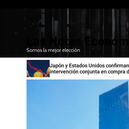
S
k
i
p
t
Las Notas Económ
o
c
Somos la mejor elección
o
n
n India
Japón y Estados Unidos confirman
t
intervención conjunta en compra 
e
yenes
n
t