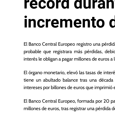
récord duran
incremento 
2
L
2
a
El Banco Central Europeo registro una pérdi
d
s
probable que registrara más pérdidas, debi
e
N
interés le obligan a pagar millones de euros a 
f
o
e
ta
b
s
El órgano monetario, elevó las tasas de inter
r
E
tiene un abultado balance tras una década
e
c
intereses por billones de euros que imprimió e
r
o
o
n
d
ó
El Banco Central Europeo, formada por 20 pa
e
m
millones de euros, tras registrar una pérdida
2
ic