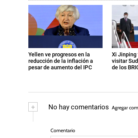
d
e
B
C
g
E
,
a
B
c
o
Yellen ve progresos en la
Xi Jinping
n
reducción de la inflación a
visitar Su
i
o
pesar de aumento del IPC
de los BRI
s
ó
1
1
,
4
8
I
n
d
d
n
e
e
d
f
f
a
+
No hay comentarios
Agregar com
l
e
g
e
a
b
o
r
s
c
e
Comentario
e
t
i
r
o