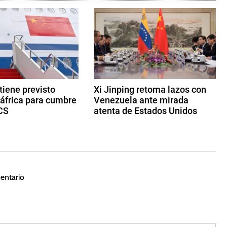
 tiene previsto
Xi Jinping retoma lazos con
dáfrica para cumbre
Venezuela ante mirada
CS
atenta de Estados Unidos
2
d
e
m
a
entario
y
o
d
e
2