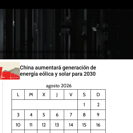
ía
Política
Mundo
Acciones
Divisas
Futuros
Tecnología
B
u
s
China aumentará generación de
c
energía eólica y solar para 2030
a
r
agosto 2026
L
M
X
J
V
S
D
1
2
3
4
5
6
7
8
9
10
11
12
13
14
15
16