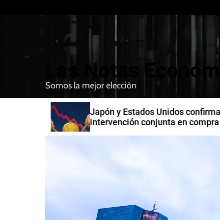
S
k
i
p
t
Las Notas Económ
o
c
Somos la mejor elección
o
n
n India
Japón y Estados Unidos confirman
t
intervención conjunta en compra 
e
yenes
n
t