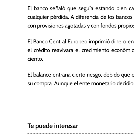
0
a
El banco señaló que seguía estando bien ca
2
s
4
cualquier pérdida. A diferencia de los banco
con provisiones agotadas y con fondos propios
El Banco Central Europeo imprimió dinero en
el crédito reavivara el crecimiento económic
ciento.
El balance entraña cierto riesgo, debido que
su compra. Aunque el ente monetario decidio 
T
N
a
g
a
g
Te puede interesar
e
v