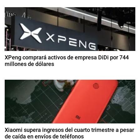
3
E
ó
d
n
e
e
n
di
r
ci
d
g
e
í
m
e
a
br
e
,
XPeng comprará activos de empresa DiDi por 744
e
d
millones de dólares
P
e
e
n
2
2
t
8
0
t
d
r
2
e
o
5
r
a
l
g
e
a
o
r
s
d
a
t
Xiaomi supera ingresos del cuarto trimestre a pesar
o
de caída en envíos de teléfonos