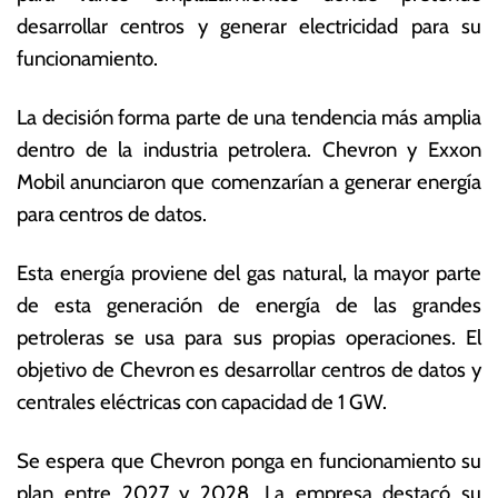
z
s
desarrollar centros y generar electricidad para su
o
E
funcionamiento.
d
c
e
o
2
n
La decisión forma parte de una tendencia más amplia
0
ó
dentro de la industria petrolera. Chevron y Exxon
2
m
Mobil anunciaron que comenzarían a generar energía
5
ic
a
para centros de datos.
s
Esta energía proviene del gas natural, la mayor parte
de esta generación de energía de las grandes
petroleras se usa para sus propias operaciones. El
objetivo de Chevron es desarrollar centros de datos y
centrales eléctricas con capacidad de 1 GW.
Se espera que Chevron ponga en funcionamiento su
plan entre 2027 y 2028. La empresa destacó su