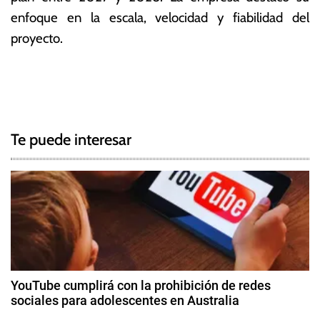
enfoque en la escala, velocidad y fiabilidad del
proyecto.
T
N
a
g
a
g
Te puede interesar
e
v
d
e
C
h
g
e
v
a
r
c
o
YouTube cumplirá con la prohibición de redes
n
sociales para adolescentes en Australia
i
,