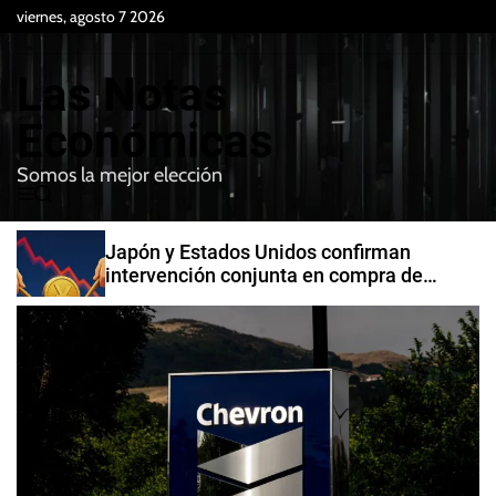
S
viernes, agosto 7 2026
k
i
Las Notas
p
t
Económicas
o
Somos la mejor elección
c
M
B
o
e
u
n
n
s
Japón y Estados Unidos confirman
t
u
c
intervención conjunta en compra de
e
a
yenes
r
n
t