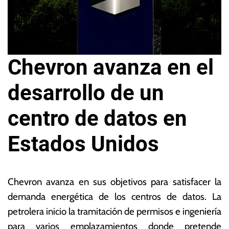
Chevron avanza en el
desarrollo de un
centro de datos en
Estados Unidos
1
L
4
a
Chevron avanza en sus objetivos para satisfacer la
d
s
demanda energética de los centros de datos. La
e
N
petrolera inicio la tramitación de permisos e ingeniería
m
o
ar
ta
para varios emplazamientos donde pretende