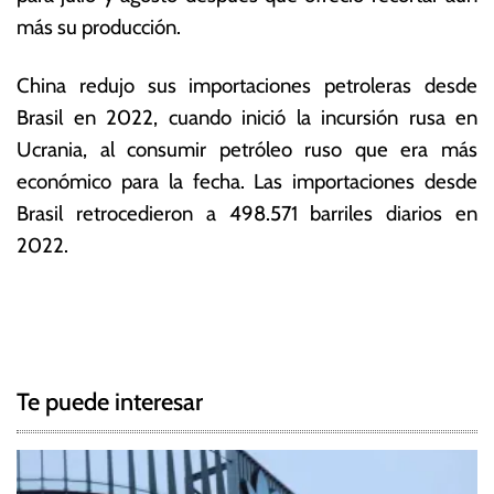
más su producción.
China redujo sus importaciones petroleras desde
Brasil en 2022, cuando inició la incursión rusa en
Ucrania, al consumir petróleo ruso que era más
económico para la fecha. Las importaciones desde
Brasil retrocedieron a 498.571 barriles diarios en
2022.
T
N
a
g
a
g
Te puede interesar
e
v
d
e
A