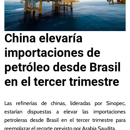
China elevaría
importaciones de
petróleo desde Brasil
en el tercer trimestre
1
L
7
a
Las refinerías de chinas, lideradas por Sinopec,
d
s
estarían dispuestas a elevar las importaciones
e
N
petroleras desde Brasil en el tercer trimestre para
ju
o
li
ta
reemplazar el recorte previsto por Arabia Saudita.