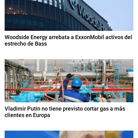
r
g
a
b
a
i
c
a
Woodside Energy arrebata a ExxonMobil activos del
S
estrecho de Bass
i
a
2
u
ó
9
d
d
i
n
e
t
ju
d
a
li
,
o
e
B
d
e
r
Vladimir Putin no tiene previsto cortar gas a más
e
2
clientes en Europa
a
0
s
n
9
2
i
d
5