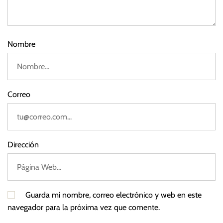
e
2
0
2
Nombre
2
Correo
Dirección
Guarda mi nombre, correo electrónico y web en este
navegador para la próxima vez que comente.