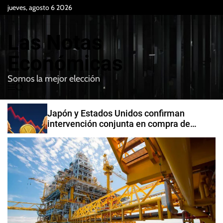
S
jueves, agosto 6 2026
k
i
Las Notas
p
t
Económicas
o
Somos la mejor elección
c
M
B
o
e
u
n
n
s
Japón y Estados Unidos confirman
t
u
c
intervención conjunta en compra de
e
a
yenes
r
n
t