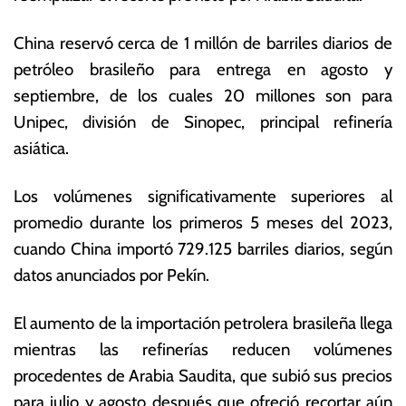
o
s
d
E
China reservó cerca de 1 millón de barriles diarios de
e
c
petróleo brasileño para entrega en agosto y
2
o
0
n
septiembre, de los cuales 20 millones son para
2
ó
Unipec, división de Sinopec, principal refinería
3
m
asiática.
ic
a
s
Los volúmenes significativamente superiores al
promedio durante los primeros 5 meses del 2023,
cuando China importó 729.125 barriles diarios, según
datos anunciados por Pekín.
El aumento de la importación petrolera brasileña llega
mientras las refinerías reducen volúmenes
procedentes de Arabia Saudita, que subió sus precios
para julio y agosto después que ofreció recortar aún