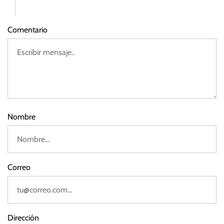
z
o
Comentario
d
e
2
0
2
3
Nombre
Correo
Dirección