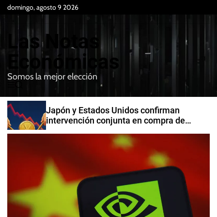
S
domingo, agosto 9 2026
k
i
Las Notas
p
t
Económicas
o
Somos la mejor elección
c
M
B
o
e
u
n
n
s
Japón y Estados Unidos confirman
t
u
c
intervención conjunta en compra de
e
a
yenes
r
n
t