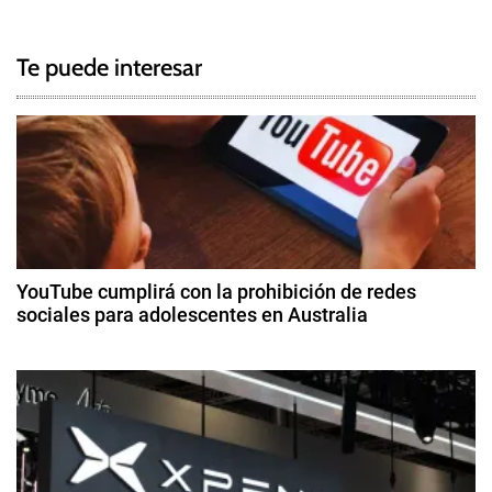
g
a
g
Te puede interesar
e
v
d
e
c
h
g
i
n
a
a
c
,
YouTube cumplirá con la prohibición de redes
N
sociales para adolescentes en Australia
i
v
3
i
ó
d
d
e
i
n
di
a
ci
d
,
e
R