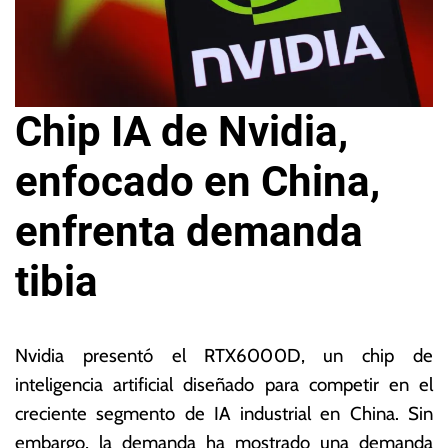
Chip IA de Nvidia,
enfocado en China,
enfrenta demanda
tibia
1
L
6
a
Nvidia presentó el RTX6000D, un chip de
d
s
inteligencia artificial diseñado para competir en el
e
N
creciente segmento de IA industrial en China. Sin
s
o
e
ta
embargo, la demanda ha mostrado una demanda