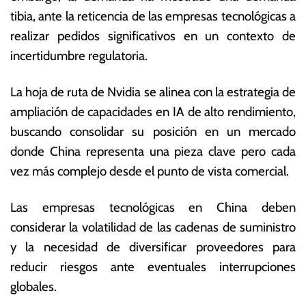
p
s
tibia, ante la reticencia de las empresas tecnológicas a
ti
E
realizar pedidos significativos en un contexto de
e
c
m
o
incertidumbre regulatoria.
br
n
e
ó
La hoja de ruta de Nvidia se alinea con la estrategia de
d
m
ampliación de capacidades en IA de alto rendimiento,
e
ic
2
a
buscando consolidar su posición en un mercado
0
s
donde China representa una pieza clave pero cada
2
vez más complejo desde el punto de vista comercial.
5
Las empresas tecnológicas en China deben
considerar la volatilidad de las cadenas de suministro
y la necesidad de diversificar proveedores para
reducir riesgos ante eventuales interrupciones
globales.