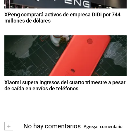
m
e
T
br
e
X
XPeng comprará activos de empresa DiDi por 744
e
d
millones de dólares
6
e
0
n
2
2
0
8
0
t
d
0
2
e
D
5
r
a
g
a
o
s
d
t
Xiaomi supera ingresos del cuarto trimestre a pesar
o
de caída en envíos de teléfonos
a
d
2
e
4
s
2
d
0
e
2
m
+
No hay comentarios
3
Agregar comentario
ar