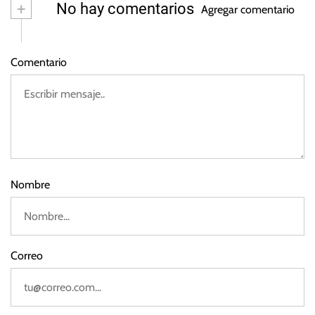
n
i
+
No hay comentarios
3
Agregar comentario
o
d
vi
o
e
s
Comentario
m
br
e
d
e
2
0
2
Nombre
3
Correo