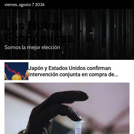
S
viernes, agosto 7 2026
k
i
Las Notas
p
t
Económicas
o
Somos la mejor elección
c
M
B
o
e
u
n
n
s
Japón y Estados Unidos confirman
t
u
c
intervención conjunta en compra de
e
a
yenes
r
n
t