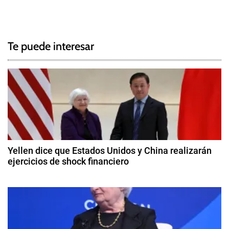
N
a
g
a
g
Te puede interesar
e
v
d
e
C
e
g
r
t
a
i
c
f
Yellen dice que Estados Unidos y China realizarán
i
ejercicios de shock financiero
i
c
8
a
ó
d
c
e
i
n
a
ó
b