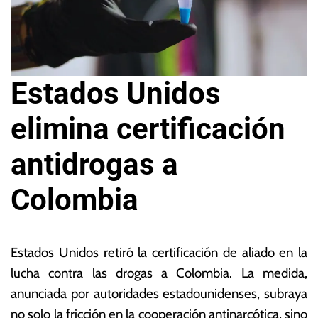
Estados Unidos
elimina certificación
antidrogas a
Colombia
1
L
6
a
Estados Unidos retiró la certificación de aliado en la
d
s
lucha contra las drogas a Colombia. La medida,
e
N
anunciada por autoridades estadounidenses, subraya
s
o
e
ta
no solo la fricción en la cooperación antinarcótica, sino