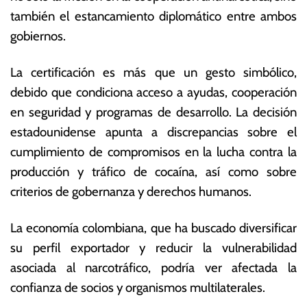
p
s
también el estancamiento diplomático entre ambos
ti
E
gobiernos.
e
c
m
o
br
n
La certificación es más que un gesto simbólico,
e
ó
debido que condiciona acceso a ayudas, cooperación
d
m
en seguridad y programas de desarrollo. La decisión
e
ic
2
a
estadounidense apunta a discrepancias sobre el
0
s
cumplimiento de compromisos en la lucha contra la
2
producción y tráfico de cocaína, así como sobre
5
criterios de gobernanza y derechos humanos.
La economía colombiana, que ha buscado diversificar
su perfil exportador y reducir la vulnerabilidad
asociada al narcotráfico, podría ver afectada la
confianza de socios y organismos multilaterales.