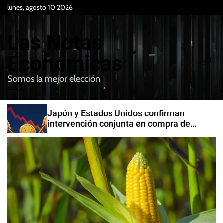
S
lunes, agosto 10 2026
k
i
Las Notas
p
t
Económicas
o
Somos la mejor elección
c
M
B
o
e
u
n
n
s
Japón y Estados Unidos confirman
t
u
c
intervención conjunta en compra de
e
a
yenes
r
n
t