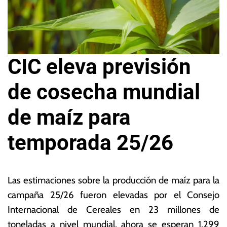
CIC eleva previsión
de cosecha mundial
de maíz para
temporada 25/26
2
L
1
a
Las estimaciones sobre la producción de maíz para la
d
s
campaña 25/26 fueron elevadas por el Consejo
e
N
Internacional de Cereales
en 23 millones de
a
o
g
ta
toneladas a nivel mundial, ahora se esperan 1.299