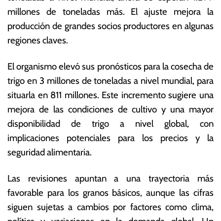
o
s
millones de toneladas más. El ajuste mejora la
s
E
producción de grandes socios productores en algunas
t
c
o
o
regiones claves.
d
n
e
ó
El organismo elevó sus pronósticos para la cosecha de
2
m
trigo en 3 millones de toneladas a nivel mundial, para
0
ic
2
a
situarla en 811 millones. Este incremento sugiere una
5
s
mejora de las condiciones de cultivo y una mayor
disponibilidad de trigo a nivel global, con
implicaciones potenciales para los precios y la
seguridad alimentaria.
Las revisiones apuntan a una trayectoria más
favorable para los granos básicos, aunque las cifras
siguen sujetas a cambios por factores como clima,