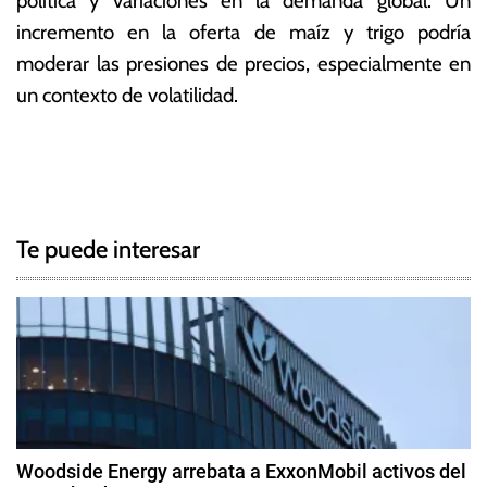
política y variaciones en la demanda global. Un
incremento en la oferta de maíz y trigo podría
moderar las presiones de precios, especialmente en
un contexto de volatilidad.
T
N
a
g
a
g
Te puede interesar
e
v
d
e
C
a
g
m
p
a
a
c
ñ
Woodside Energy arrebata a ExxonMobil activos del
a