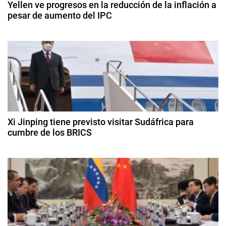
Yellen ve progresos en la reducción de la inflación a
1
pesar de aumento del IPC
i
9
1
,
ó
4
O
d
M
n
e
C
f
d
,
e
O
b
e
N
r
e
U
Xi Jinping tiene previsto visitar Sudáfrica para
e
r
cumbre de los BRICS
,
o
V
n
1
d
a
8
e
t
d
c
2
e
u
0
r
a
n
2
g
4
a
a
o
s