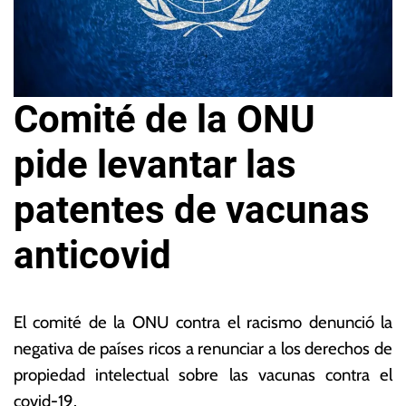
Comité de la ONU
pide levantar las
patentes de vacunas
anticovid
3
L
1
a
El comité de la ONU contra el racismo denunció la
d
s
negativa de países ricos a renunciar a los derechos de
e
N
propiedad intelectual sobre las vacunas contra el
a
o
g
ta
covid-19.