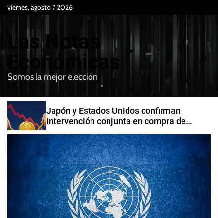
S
viernes, agosto 7 2026
k
i
Las Notas
p
t
Económicas
o
Somos la mejor elección
c
M
B
o
e
u
n
n
s
Japón y Estados Unidos confirman
t
u
c
intervención conjunta en compra de
e
a
yenes
r
n
t