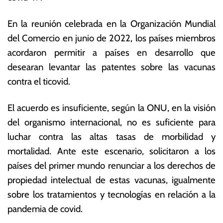
o
s
s
E
En la reunión celebrada en la Organización Mundial
t
c
del Comercio en junio de 2022, los países miembros
o
o
d
n
acordaron permitir a países en desarrollo que
e
ó
desearan levantar las patentes sobre las vacunas
2
m
contra el ticovid.
0
ic
2
a
3
s
El acuerdo es insuficiente, según la ONU, en la visión
del organismo internacional, no es suficiente para
luchar contra las altas tasas de morbilidad y
mortalidad. Ante este escenario, solicitaron a los
países del primer mundo renunciar a los derechos de
propiedad intelectual de estas vacunas, igualmente
sobre los tratamientos y tecnologías en relación a la
pandemia de covid.