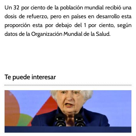
Un 32 por ciento de la población mundial recibió una
dosis de refuerzo, pero en países en desarrollo esta
proporción esta por debajo del 1 por ciento, según
datos de la Organización Mundial de la Salud.
T
N
a
g
a
g
Te puede interesar
e
v
d
e
C
O
g
V
I
a
D
c
-