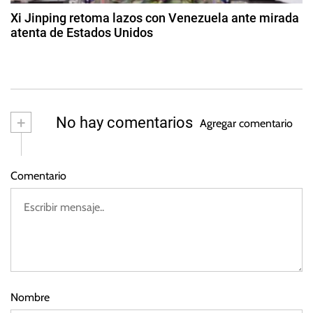
d
t
Xi Jinping retoma lazos con Venezuela ante mirada
o
atenta de Estados Unidos
a
d
2
e
d
s
2
e
0
m
2
a
+
No hay comentarios
3
Agregar comentario
y
o
d
Comentario
e
2
0
2
3
Nombre