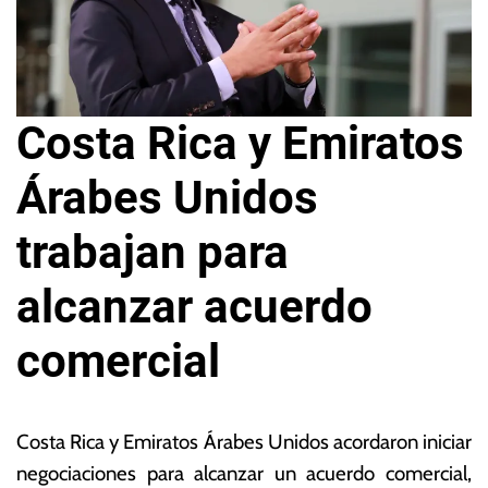
Costa Rica y Emiratos
Árabes Unidos
trabajan para
alcanzar acuerdo
comercial
2
L
8
a
Costa Rica y Emiratos Árabes Unidos acordaron iniciar
d
s
negociaciones para alcanzar un acuerdo comercial,
e
N