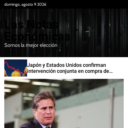
S
domingo, agosto 9 2026
k
i
Las Notas
p
t
Económicas
o
Somos la mejor elección
c
M
B
o
e
u
n
n
s
Japón y Estados Unidos confirman
t
u
c
intervención conjunta en compra de
e
a
yenes
r
n
t