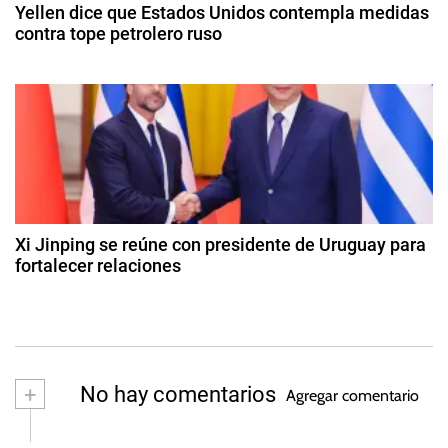
2
m
Yellen dice que Estados Unidos contempla medidas
e
0
contra tope petrolero ruso
í
2
a
n
9
4
,
d
t
e
E
o
m
r
c
i
t
r
a
u
a
b
d
t
r
Xi Jinping se reúne con presidente de Uruguay para
o
e
fortalecer relaciones
a
d
s
2
e
Á
2
s
2
r
d
0
a
e
2
n
b
+
No hay comentarios
3
Agregar comentario
o
e
vi
s