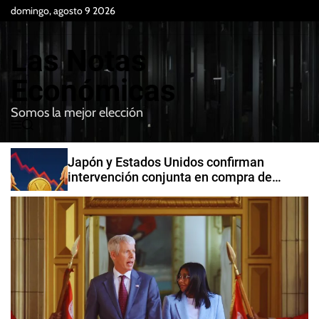
S
domingo, agosto 9 2026
k
i
Las Notas
p
t
Económicas
o
Somos la mejor elección
c
M
B
o
e
u
n
n
s
Japón y Estados Unidos confirman
t
u
c
intervención conjunta en compra de
e
a
yenes
r
n
t