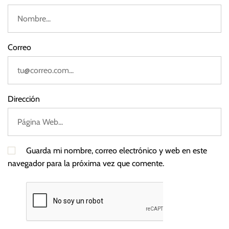
V
e
n
e
Correo
z
u
e
l
Dirección
a
Guarda mi nombre, correo electrónico y web en este
navegador para la próxima vez que comente.