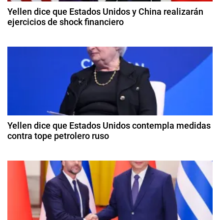
c
W
Yellen dice que Estados Unidos y China realizarán
r
ejercicios de shock financiero
i
i
8
g
ó
d
h
e
t
n
a
,
b
d
D
ril
e
d
e
l
e
2
c
Yellen dice que Estados Unidos contempla medidas
e
0
contra tope petrolero ruso
y
2
R
n
9
4
o
d
t
e
d
o
r
r
c
í
t
g
a
u