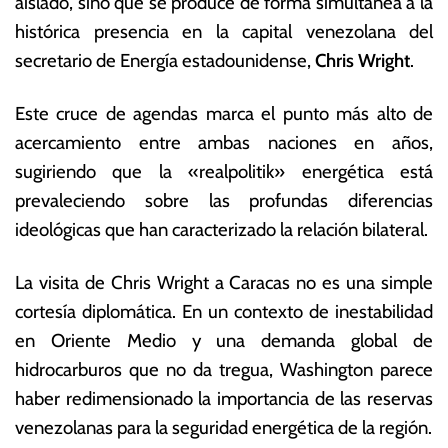
aislado, sino que se produce de forma simultánea a la
e
c
r
o
histórica presencia en la capital venezolana del
o
n
secretario de Energía estadounidense,
Chris Wright
.
d
ó
e
m
Este cruce de agendas marca el punto más alto de
2
ic
0
a
acercamiento entre ambas naciones en años,
2
s
sugiriendo que la «realpolitik» energética está
6
prevaleciendo sobre las profundas diferencias
ideológicas que han caracterizado la relación bilateral.
La visita de Chris Wright a Caracas no es una simple
cortesía diplomática. En un contexto de inestabilidad
en Oriente Medio y una demanda global de
hidrocarburos que no da tregua, Washington parece
haber redimensionado la importancia de las reservas
venezolanas para la seguridad energética de la región.