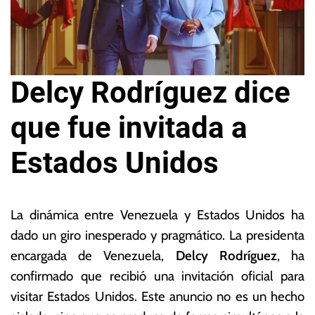
Delcy Rodríguez dice
que fue invitada a
Estados Unidos
1
L
2
a
La dinámica entre Venezuela y Estados Unidos ha
d
s
dado un giro inesperado y pragmático. La presidenta
e
N
encargada de Venezuela,
Delcy Rodríguez
, ha
f
o
e
ta
confirmado que recibió una invitación oficial para
b
s
visitar Estados Unidos. Este anuncio no es un hecho
r
E