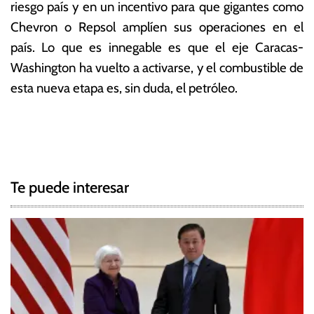
riesgo país y en un incentivo para que gigantes como
Chevron o Repsol amplíen sus operaciones en el
país.
Lo que es innegable es que el eje Caracas-
Washington ha vuelto a activarse, y el combustible de
esta nueva etapa es, sin duda, el petróleo.
T
N
a
g
a
g
Te puede interesar
e
v
d
e
C
h
g
r
i
a
s