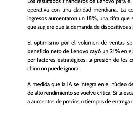
Los resultados financieros de Lenovo para el 
0
a
2
s
operativa con una claridad meridiana. La c
6
ingresos aumentaron un 18%
, una cifra que
que sugiere que la demanda de dispositivos s
El optimismo por el volumen de ventas se 
beneficio neto de Lenovo cayó un 21%
en el
por factores estratégicos, la presión de los
chino no puede ignorar.
A medida que la IA se integra en el núcleo d
de alto rendimiento se vuelve crítica. Si la e
a aumentos de precios o tiempos de entrega 
T
N
a
g