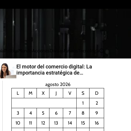
ía
Política
Mundo
Acciones
Divisas
Futuros
Tecnología
B
u
s
El motor del comercio digital: La
c
importancia estratégica de
a
PayRetailers en América Latina
r
agosto 2026
L
M
X
J
V
S
D
1
2
3
4
5
6
7
8
9
10
11
12
13
14
15
16