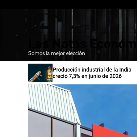
S
k
i
p
t
Las Notas Económ
o
c
Somos la mejor elección
o
n
nfirman
Producción industrial de la India
t
compra de
creció 7,3% en junio de 2026
e
n
t