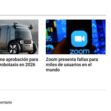
ene aprobación para
Zoom presenta fallas para
robotaxis en 2026
miles de usuarios en el
mundo
3
d
e
n
o
entario
vi
e