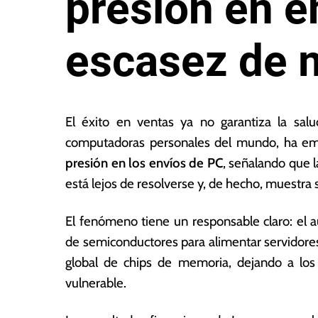
presión en e
escasez de 
1
L
2
a
El éxito en ventas ya no garantiza la salu
d
s
computadoras personales del mundo, ha emi
e
N
presión en los envíos de PC
, señalando que l
f
o
e
ta
está lejos de resolverse y, de hecho, muestr
b
s
r
E
El fenómeno tiene un responsable claro: el 
e
c
de semiconductores para alimentar servidore
r
o
o
n
global de chips de memoria, dejando a los 
d
ó
vulnerable.
e
m
2
ic