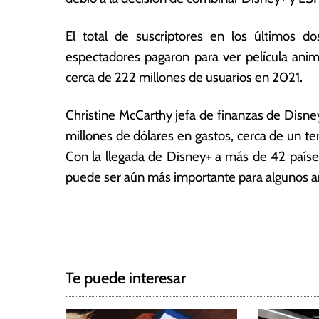
o
n
d
ó
El total de suscriptores en los últimos d
e
m
espectadores pagaron para ver película ani
2
ic
cerca de 222 millones de usuarios en 2021.
0
a
2
s
2
Christine McCarthy jefa de finanzas de Disne
millones de dólares en gastos, cerca de un te
Con la llegada de Disney+ a más de 42 paíse
puede ser aún más importante para algunos an
T
N
a
g
a
g
Te puede interesar
e
v
d