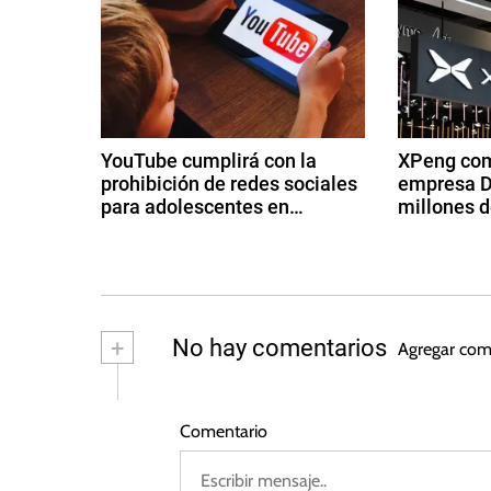
e
D
i
g
s
n
a
e
c
y
YouTube cumplirá con la
XPeng com
+
prohibición de redes sociales
empresa D
i
,
para adolescentes en
millones d
E
Australia
ó
3
2
S
d
8
P
n
e
d
N
di
e
d
+
ci
a
+
No hay comentarios
Agregar com
,
e
g
e
H
m
o
br
s
u
e
Comentario
e
t
l
d
o
u
n
e
d