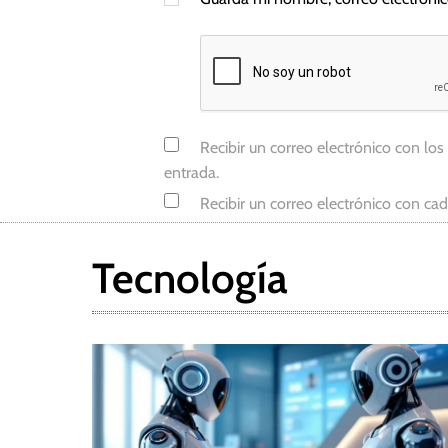
m
i
n
g
,
W
Recibir un correo electrónico con los
a
entrada.
l
Recibir un correo electrónico con ca
t
D
i
Tecnología
s
n
e
y