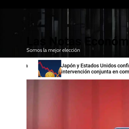
S
k
i
p
t
Las Notas Económ
o
c
Somos la mejor elección
o
n
n India
Japón y Estados Unidos confirman
t
intervención conjunta en compra 
e
yenes
n
t