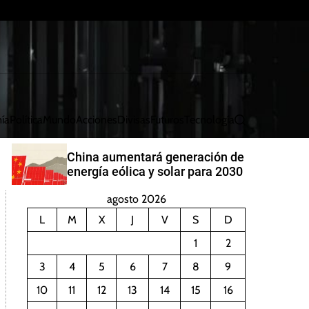
ía
Política
Mundo
Acciones
Divisas
Futuros
Tecnología
B
u
s
China aumentará generación de
c
energía eólica y solar para 2030
a
r
agosto 2026
L
M
X
J
V
S
D
1
2
3
4
5
6
7
8
9
10
11
12
13
14
15
16