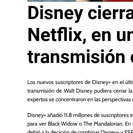
Disney cierr
Netflix, en u
transmisión
1
L
0
a
Los nuevos suscriptores de Disney+ en el últ
d
s
transmisión de Walt Disney pudiera cerrar la 
e
N
expertos se concentraron en las perspectiva
f
o
e
ta
b
s
Disney+ añadió 11,8 millones de suscriptores e
r
E
para ver Black Widow o The Mandalorian. En 
e
c
debió a la decisión de combinar Disney+ y ESP
r
o