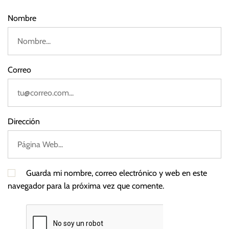
d
e
Nombre
i
n
t
e
Correo
r
é
s
Dirección
Guarda mi nombre, correo electrónico y web en este
navegador para la próxima vez que comente.