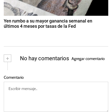
ar
e
a
z
r
o
d
v
d
Yen rumbo a su mayor ganancia semanal en
a
e
últimos 4 meses por tasas de la Fed
a
2
F
2
0
e
9
s
2
d
d
3
e
e
ju
r
+
No hay comentarios
Agregar comentario
li
a
o
l
d
,
Comentario
e
T
2
a
0
s
2
a
2
s