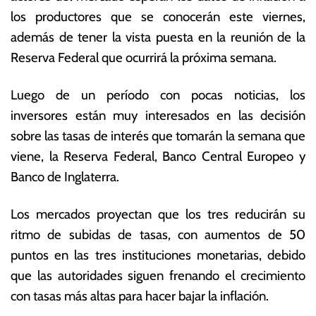
m
s
los productores que se conocerán este viernes,
br
E
además de tener la vista puesta en la reunión de la
e
c
d
o
Reserva Federal que ocurrirá la próxima semana.
e
n
2
ó
Luego de un período con pocas noticias, los
0
m
inversores están muy interesados en las decisión
2
ic
2
a
sobre las tasas de interés que tomarán la semana que
s
viene, la Reserva Federal, Banco Central Europeo y
Banco de Inglaterra.
Los mercados proyectan que los tres reducirán su
ritmo de subidas de tasas, con aumentos de 50
puntos en las tres instituciones monetarias, debido
que las autoridades siguen frenando el crecimiento
con tasas más altas para hacer bajar la inflación.