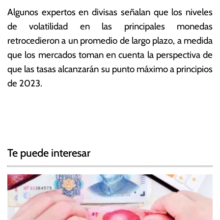
Algunos expertos en divisas señalan que los niveles
de volatilidad en las principales monedas
retrocedieron a un promedio de largo plazo, a medida
que los mercados toman en cuenta la perspectiva de
que las tasas alcanzarán su punto máximo a principios
de 2023.
T
N
a
g
a
g
Te puede interesar
e
v
d
e
D
ó
g
l
a