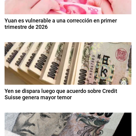
a
r
c
,
Yuan es vulnerable a una corrección en primer
M
trimestre de 2026
i
e
9
r
ó
d
c
e
a
n
e
d
n
d
o
e
F
r
e
o
o
d
r
Yen se dispara luego que acuerdo sobre Credit
e
e
Suisse genera mayor temor
e
2
x
n
2
0
,
0
2
t
d
R
6
e
e
r
m
s