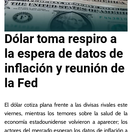
Dólar toma respiro a
la espera de datos de
inflación y reunión de
la Fed
9
L
d
a
El dólar cotiza plana frente a las divisas rivales este
e
s
viernes, mientras los temores sobre la salud de la
di
N
economía estadounidense volvieron a aparecer; los
ci
o
e
ta
actores del mercado esperan los datos de inflación a