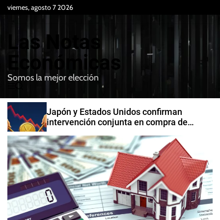
S
viernes, agosto 7 2026
k
i
Las Notas
p
t
Económicas
o
Somos la mejor elección
c
M
B
o
e
u
n
n
s
Japón y Estados Unidos confirman
t
u
c
intervención conjunta en compra de
e
a
yenes
r
n
t