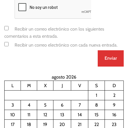
e
r
é
s
Recibir un correo electrónico con los siguientes
comentarios a esta entrada.
Recibir un correo electrónico con cada nueva entrada.
agosto 2026
L
M
X
J
V
S
D
1
2
3
4
5
6
7
8
9
10
11
12
13
14
15
16
17
18
19
20
21
22
23