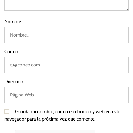
i
2
l
0
2
i
Nombre
5
a
r
i
o
Correo
,
T
a
s
Dirección
a
s
d
e
Guarda mi nombre, correo electrónico y web en este
i
navegador para la próxima vez que comente.
n
t