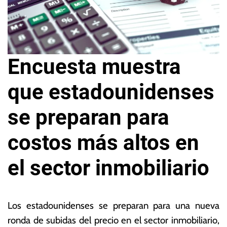
Encuesta muestra
que estadounidenses
se preparan para
costos más altos en
el sector inmobiliario
7
L
d
a
Los estadounidenses se preparan para una nueva
e
s
ronda de subidas del precio en el sector inmobiliario,
m
N