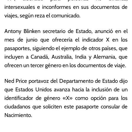
t
s
intersexuales e inconformes en sus documentos de
u
E
viajes, según reza el comunicado.
b
c
r
o
e
n
Antony Blinken secretario de Estado, anunció en el
d
ó
mes de junio que ofrecería el indicador X en los
e
m
pasaportes, siguiendo el ejemplo de otros países, que
2
ic
0
a
incluyen a Canadá, Australia, India y Alemania, que
2
s
ofrecen un tercer género en los documentos de viaje.
1
Ned Price portavoz del Departamento de Estado dijo
que Estados Unidos avanza hacia la inclusión de un
identificador de género «X» como opción para los
ciudadanos que soliciten este pasaporte consular de
Nacimiento.
T