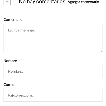
+
No hay comentarios
3
Agregar comentario
y
o
o
X
d
,
Comentario
e
I
2
n
0
d
2
i
3
a
Nombre
Correo