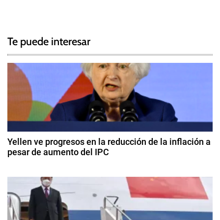
N
a
g
a
g
Te puede interesar
e
v
d
e
A
l
g
e
m
a
a
c
n
Yellen ve progresos en la reducción de la inflación a
i
pesar de aumento del IPC
i
a
1
,
ó
4
A
d
u
n
e
s
f
d
t