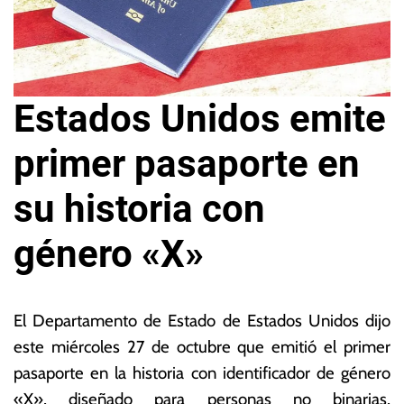
Estados Unidos emite
primer pasaporte en
su historia con
género «X»
2
L
7
a
El Departamento de Estado de Estados Unidos dijo
d
s
este miércoles 27 de octubre que emitió el primer
e
N
pasaporte en la historia con identificador de género
o
o
c
ta
«X», diseñado para personas no binarias,