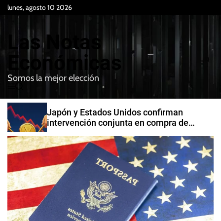
S
lunes, agosto 10 2026
k
i
Las Notas
p
t
Económicas
o
Somos la mejor elección
c
M
B
o
e
u
n
n
s
Japón y Estados Unidos confirman
t
u
c
intervención conjunta en compra de
e
a
yenes
r
n
t