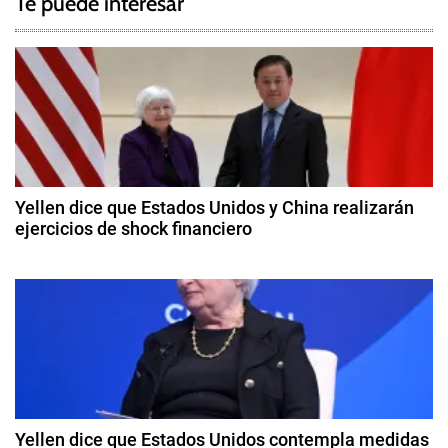
Te puede interesar
e
v
d
e
E
l
g
e
c
a
c
c
i
Yellen dice que Estados Unidos y China realizarán
o
ejercicios de shock financiero
i
n
8
e
ó
d
s
e
P
n
a
r
b
d
e
ril
s
d
e
i
e
2
d
Yellen dice que Estados Unidos contempla medidas