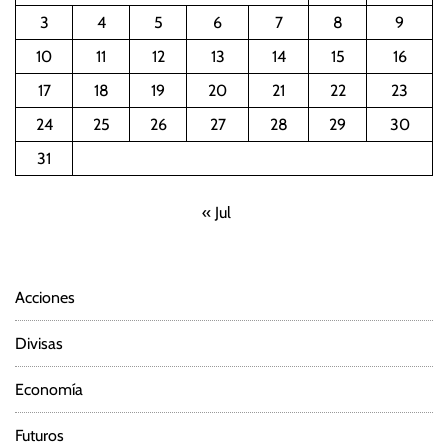
e
3
4
5
6
7
8
9
o
10
11
12
13
14
15
16
,
17
18
19
20
21
22
23
S
a
24
25
26
27
28
29
30
n
31
c
i
« Jul
o
n
e
s
Acciones
Divisas
Economía
Futuros