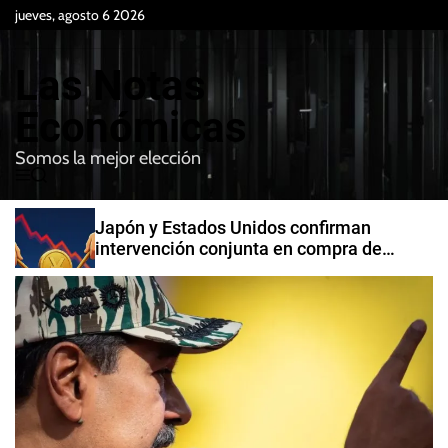
S
jueves, agosto 6 2026
k
i
Las Notas
p
t
Económicas
o
Somos la mejor elección
c
M
B
o
e
u
n
n
s
Japón y Estados Unidos confirman
t
u
c
intervención conjunta en compra de
e
a
yenes
r
n
t