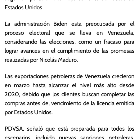
ril
s
Estados Unidos.
d
E
e
c
La administración Biden esta preocupada por el
2
o
0
n
proceso electoral que se lleva en Venezuela,
2
ó
considerando las elecciones, como un fracaso para
4
m
lograr avances en el cumplimiento de las promesas
ic
a
realizadas por Nicolás Maduro.
s
Las exportaciones petroleras de Venezuela crecieron
en marzo hasta alcanzar el nivel más alto desde
2020, debido que los clientes buscan completar las
compras antes del vencimiento de la licencia emitida
por Estados Unidos.
PDVSA, señaló que está preparada para todos los
escenarios, incluido nuevas sanciones petroleras.