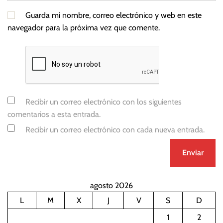
c
Guarda mi nombre, correo electrónico y web en este
o
navegador para la próxima vez que comente.
l
á
s
M
a
d
Recibir un correo electrónico con los siguientes
u
comentarios a esta entrada.
r
Recibir un correo electrónico con cada nueva entrada.
o
,
p
e
t
agosto 2026
r
L
M
X
J
V
S
D
ó
1
2
l