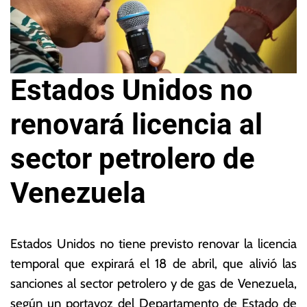
Estados Unidos no
renovará licencia al
sector petrolero de
Venezuela
1
L
5
a
Estados Unidos no tiene previsto renovar la licencia
d
s
temporal que expirará el 18 de abril, que alivió las
e
N
sanciones al sector petrolero y de gas de Venezuela,
a
o
b
ta
según un portavoz del Departamento de Estado de