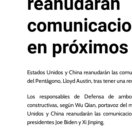
reanudarán
comunicacio
en próximos
3
L
1
a
Estados Unidos y China reanudarán las comun
d
s
del Pentágono, Lloyd Austin, tras tener una r
e
N
m
o
Los responsables de Defensa de ambos 
a
ta
y
s
constructivas, según Wu Qian, portavoz del m
o
E
Unidos y China reanudarán las comunicacione
d
c
presidentes Joe Biden y Xi Jinping.
e
o
2
n