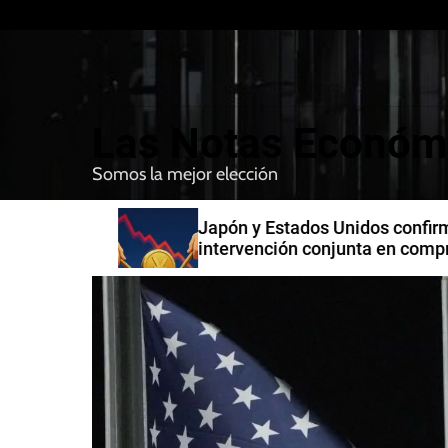
S
k
i
p
t
Las Notas Económ
o
c
Somos la mejor elección
o
n
n India
Japón y Estados Unidos confirman
t
intervención conjunta en compra 
e
yenes
n
t