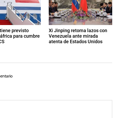
 tiene previsto
Xi Jinping retoma lazos con
dáfrica para cumbre
Venezuela ante mirada
CS
atenta de Estados Unidos
2
d
e
m
a
entario
y
o
d
e
2
0
2