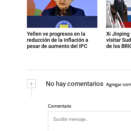
g
i
n
a
a
c
,
Yellen ve progresos en la
Xi Jinping
C
reducción de la inflación a
visitar Su
i
o
pesar de aumento del IPC
de los BRI
m
ó
1
1
u
4
8
n
n
d
d
i
e
e
d
c
f
a
+
No hay comentarios
Agregar com
a
e
g
e
c
b
o
r
s
i
e
Comentario
e
t
ó
r
o
n
n
o
d
M
d
e
t
i