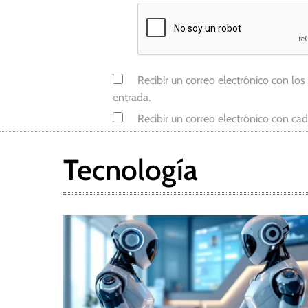
a
d
o
s
Recibir un correo electrónico con los
U
entrada.
n
Recibir un correo electrónico con ca
i
d
o
Tecnología
s