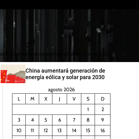
ía
Política
Mundo
Acciones
Divisas
Futuros
Tecnología
B
u
s
China aumentará generación de
c
energía eólica y solar para 2030
a
r
agosto 2026
L
M
X
J
V
S
D
1
2
3
4
5
6
7
8
9
10
11
12
13
14
15
16