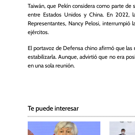
0
ó
Taiwán, que Pekín considera como parte de su
2
m
entre Estados Unidos y China. En 2022, l
4
ic
Representantes, Nancy Pelosi, interrumpió l
a
s
ejércitos.
El portavoz de Defensa chino afirmó que las r
estabilizarla. Aunque, advirtió que no era po
en una sola reunión.
T
N
a
g
a
g
Te puede interesar
e
v
d
e
c
h