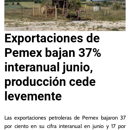
Exportaciones de
Pemex bajan 37%
interanual junio,
producción cede
levemente
2
L
9
a
Las exportaciones petroleras de Pemex bajaron 37
d
s
por ciento en su cifra interanual en junio y 17 por
e
N