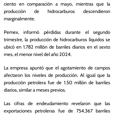
ciento en comparación a mayo, mientras que la
ju
o
li
ta
producción de hidrocarburos descendieron
o
s
marginalmente.
d
E
e
c
Pemex, informó pérdidas durante el segundo
2
o
0
n
trimestre, la producción de hidrocarburos líquidos se
2
ó
ubicó en 1.782 millón de barriles diarios en el sexto
4
m
mes, el menor nivel del año 2024.
ic
a
s
La empresa apuntó que el agotamiento de campos
afectaron los niveles de producción. Al igual que la
producción petrolera fue de 1.50 millón de barriles
diarios, similar a meses previos.
Las cifras de endeudamiento revelaron que las
exportaciones petroleras fue de 754,367 barriles