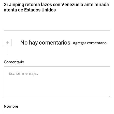
d
t
Xi Jinping retoma lazos con Venezuela ante mirada
o
atenta de Estados Unidos
a
d
2
e
d
s
2
e
0
m
2
a
+
No hay comentarios
3
Agregar comentario
y
o
d
Comentario
e
2
0
2
3
Nombre