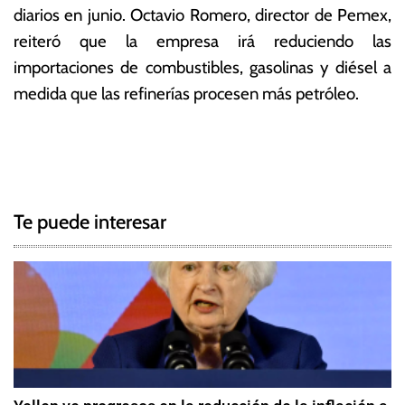
diarios en junio. Octavio Romero, director de Pemex,
reiteró que la empresa irá reduciendo las
importaciones de combustibles, gasolinas y diésel a
medida que las refinerías procesen más petróleo.
T
N
a
g
a
g
Te puede interesar
e
v
d
e
E
x
g
p
o
a
r
c
t