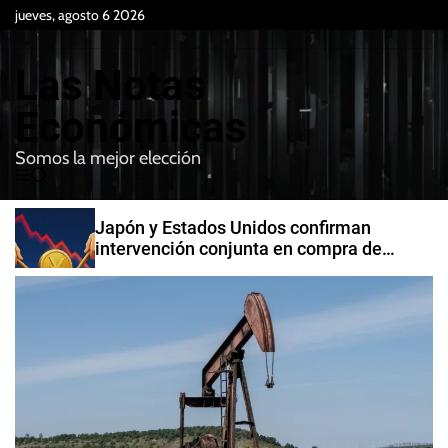
S
jueves, agosto 6 2026
k
i
Las Notas
p
t
Económicas
o
Somos la mejor elección
c
M
B
o
e
u
n
n
s
Japón y Estados Unidos confirman
t
u
c
intervención conjunta en compra de
e
a
yenes
r
n
t