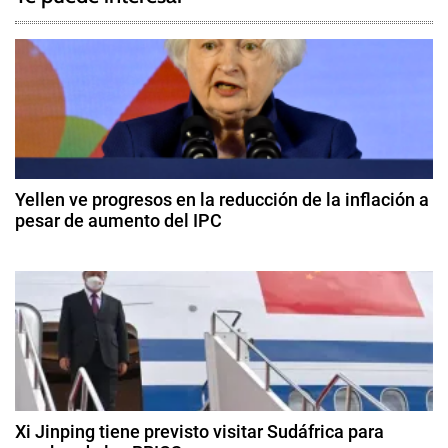
e
v
d
e
A
c
g
u
e
a
r
c
d
Yellen ve progresos en la reducción de la inflación a
o
pesar de aumento del IPC
i
s
1
d
ó
4
e
d
P
n
e
a
f
d
r
e
í
b
e
s
r
e
,
Xi Jinping tiene previsto visitar Sudáfrica para
e