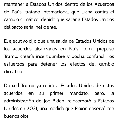
mantener a Estados Unidos dentro de los Acuerdos
o
o
vi
ta
de París, tratado internacional que lucha contra el
e
s
cambio climático, debido que sacar a Estados Unidos
m
E
del pacto sería ineficiente.
br
c
e
o
d
n
El ejecutivo dijo que una salida de Estados Unidos de
e
ó
los acuerdos alcanzados en París, como propuso
2
m
Trump, crearía incertidumbre y podría confundir los
0
ic
2
a
esfuerzos para detener los efectos del cambio
4
s
climático.
Donald Trump ya retiró a Estados Unidos de estos
acuerdos en su primer mandato, pero, la
administración de Joe Biden, reincorporó a Estados
Unidos en 2021, una medida que Exxon observó con
buenos ojos.