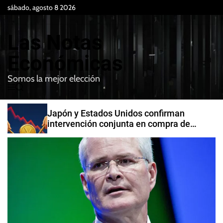
S
sábado, agosto 8 2026
k
i
Las Notas
p
t
Económicas
o
Somos la mejor elección
c
M
B
o
e
u
n
n
s
Japón y Estados Unidos confirman
t
u
c
intervención conjunta en compra de
e
a
yenes
r
n
t