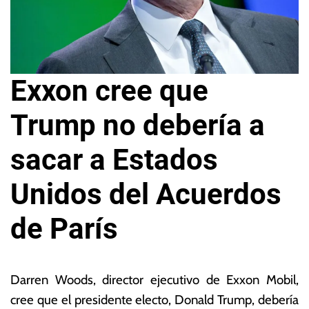
Exxon cree que
Trump no debería a
sacar a Estados
Unidos del Acuerdos
de París
12
L
d
a
Darren Woods, director ejecutivo de Exxon Mobil,
e
s
cree que el presidente electo, Donald Trump, debería
n
N