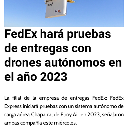
FedEx hará pruebas
de entregas con
drones autónomos en
el año 2023
3
L
0
a
La filial de la empresa de entregas FedEx; FedEx
d
s
Express iniciará pruebas con un sistema autónomo de
e
N
carga aérea Chaparral de Elroy Air en 2023, señalaron
m
o
ar
ta
ambas compañía este miércoles.
z
s