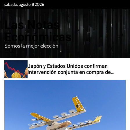
S
sábado, agosto 8 2026
k
i
Las Notas
p
t
Económicas
o
Somos la mejor elección
c
M
B
o
e
u
n
n
s
Japón y Estados Unidos confirman
t
u
c
intervención conjunta en compra de
e
a
yenes
r
n
t