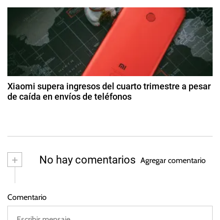
2
d
8
0
t
d
E
2
e
x
5
r
a
,
g
F
a
o
e
s
d
d
t
Xiaomi supera ingresos del cuarto trimestre a pesar
E
o
de caída en envíos de teléfonos
a
d
x
2
e
E
4
s
2
x
d
0
p
e
2
m
r
+
No hay comentarios
3
Agregar comentario
ar
e
z
s
o
s
Comentario
d
e
2