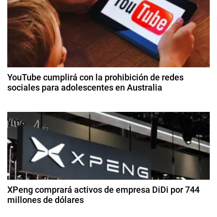
e
D
r
g
o
n
a
e
c
s
YouTube cumplirá con la prohibición de redes
,
sociales para adolescentes en Australia
i
E
3
n
ó
d
t
e
r
n
di
e
ci
d
g
e
a
m
e
s
br
e
,
XPeng comprará activos de empresa DiDi por 744
e
d
millones de dólares
F
e
e
n
2