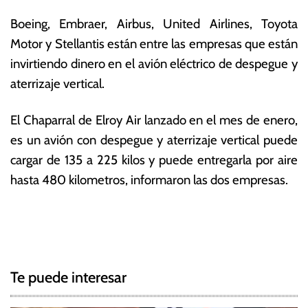
o
E
Boeing, Embraer, Airbus, United Airlines, Toyota
d
c
Motor y Stellantis están entre las empresas que están
e
o
2
n
invirtiendo dinero en el avión eléctrico de despegue y
0
ó
aterrizaje vertical.
2
m
2
ic
El Chaparral de Elroy Air lanzado en el mes de enero,
a
s
es un avión con despegue y aterrizaje vertical puede
cargar de 135 a 225 kilos y puede entregarla por aire
hasta 480 kilometros, informaron las dos empresas.
T
N
a
g
a
g
Te puede interesar
e
v
d