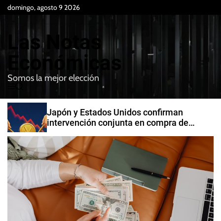
S
domingo, agosto 9 2026
k
i
Las Notas
p
t
Económicas
o
Somos la mejor elección
c
M
B
o
e
u
n
n
s
Japón y Estados Unidos confirman
t
u
c
intervención conjunta en compra de
e
a
yenes
r
n
t