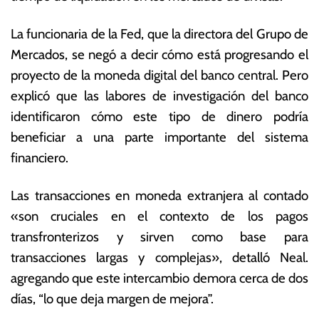
e
s
m
E
La funcionaria de la Fed, que la directora del Grupo de
br
c
Mercados, se negó a decir cómo está progresando el
e
o
d
n
proyecto de la moneda digital del banco central. Pero
e
ó
explicó que las labores de investigación del banco
2
m
identificaron cómo este tipo de dinero podría
0
ic
2
a
beneficiar a una parte importante del sistema
2
s
financiero.
Las transacciones en moneda extranjera al contado
«son cruciales en el contexto de los pagos
transfronterizos y sirven como base para
transacciones largas y complejas», detalló Neal.
agregando que este intercambio demora cerca de dos
días, “lo que deja margen de mejora”.