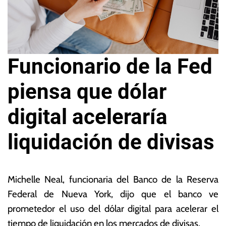
Funcionario de la Fed
piensa que dólar
digital aceleraría
liquidación de divisas
4
L
d
a
Michelle Neal, funcionaria del Banco de la Reserva
e
s
Federal de Nueva York, dijo que el banco ve
n
N
prometedor el uso del dólar digital para acelerar el
o
o
vi
ta
tiempo de liquidación en los mercados de divisas.