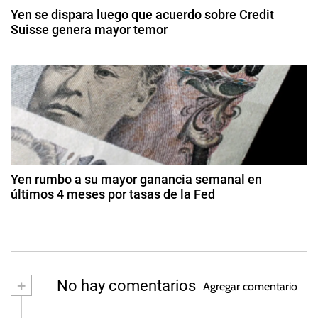
d
r
Yen se dispara luego que acuerdo sobre Credit
e
e
Suisse genera mayor temor
c
2
a
n
2
0
d
0
2
t
d
o
6
e
F
r
m
o
ar
r
a
z
e
o
d
x
d
Yen rumbo a su mayor ganancia semanal en
,
e
últimos 4 meses por tasas de la Fed
a
2
M
2
0
i
9
s
2
c
d
3
h
e
ju
e
+
No hay comentarios
Agregar comentario
li
l
o
l