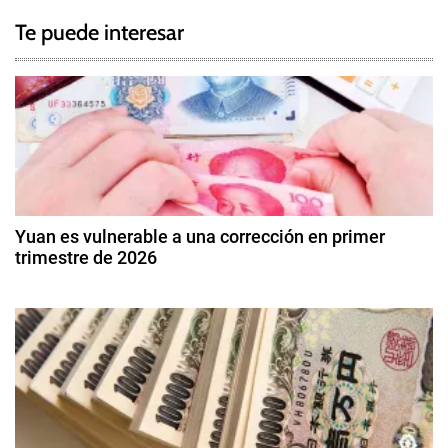
a
g
Te puede interesar
e
v
d
e
D
ó
g
l
a
a
r
c
D
Yuan es vulnerable a una corrección en primer
i
trimestre de 2026
i
g
9
i
ó
d
t
e
a
n
e
l
n
d
,
e
M
r
e
e
o