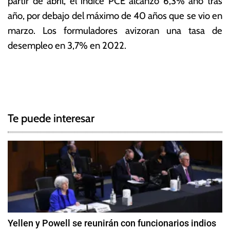
partir de abril, el índice PCE alcanzó 6,3% año tras
año, por debajo del máximo de 40 años que se vio en
marzo. Los formuladores avizoran una tasa de
desempleo en 3,7% en 2022.
T
N
a
g
a
g
Te puede interesar
e
v
d
e
E
c
g
o
n
a
o
c
m
Yellen y Powell se reunirán con funcionarios indios
í