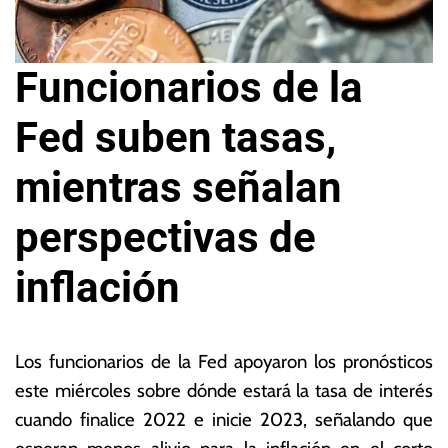
Funcionarios de la
Fed suben tasas,
mientras señalan
perspectivas de
inflación
1
L
5
a
Los funcionarios de la Fed apoyaron los pronósticos
d
s
este miércoles sobre dónde estará la tasa de interés
e
N
cuando finalice 2022 e inicie 2023, señalando que
ju
o
n
ta