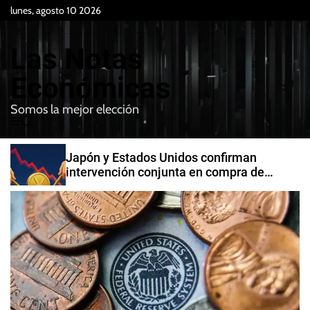
S
lunes, agosto 10 2026
k
i
Las Notas
p
t
Económicas
o
Somos la mejor elección
c
M
B
o
e
u
n
n
s
Japón y Estados Unidos confirman
t
u
c
intervención conjunta en compra de
e
a
yenes
r
n
t