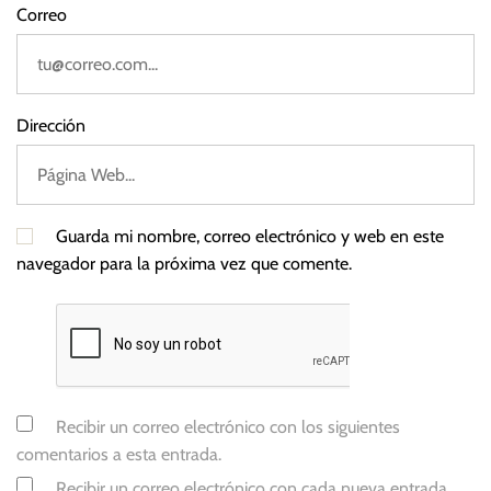
Correo
r
a
l
,
Dirección
T
a
s
a
Guarda mi nombre, correo electrónico y web en este
s
navegador para la próxima vez que comente.
d
e
i
n
t
e
Recibir un correo electrónico con los siguientes
r
comentarios a esta entrada.
é
s
Recibir un correo electrónico con cada nueva entrada.