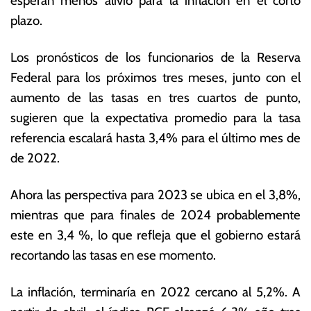
esperan menos alivio para la inflación en el corto
i
s
plazo.
o
E
d
c
Los pronósticos de los funcionarios de la Reserva
e
o
2
n
Federal para los próximos tres meses, junto con el
0
ó
aumento de las tasas en tres cuartos de punto,
2
m
sugieren que la expectativa promedio para la tasa
2
ic
a
referencia escalará hasta 3,4% para el último mes de
s
de 2022.
Ahora las perspectiva para 2023 se ubica en el 3,8%,
mientras que para finales de 2024 probablemente
este en 3,4 %, lo que refleja que el gobierno estará
recortando las tasas en ese momento.
La inflación, terminaría en 2022 cercano al 5,2%. A