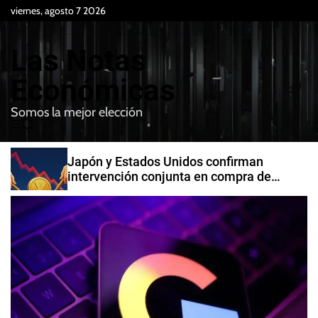
S
viernes, agosto 7 2026
k
i
Las Notas
p
t
Económicas
o
Somos la mejor elección
c
M
B
o
e
u
n
n
s
Japón y Estados Unidos confirman
t
u
c
intervención conjunta en compra de
e
a
yenes
r
n
t