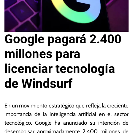
Google pagará 2.400
millones para
licenciar tecnología
de Windsurf
1
L
4
a
En un movimiento estratégico que refleja la creciente
d
s
importancia de la inteligencia artificial en el sector
e
N
tecnológico, Google ha anunciado su intención de
ju
o
li
ta
desembolsar aproximadamente 2.400 millones de