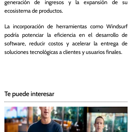
generación de ingresos y la expansión de su
ecosistema de productos.
La incorporación de herramientas como Windsurf
podría potenciar la eficiencia en el desarrollo de
software, reducir costos y acelerar la entrega de
soluciones tecnológicas a clientes y usuarios finales.
T
N
a
g
a
g
Te puede interesar
e
v
d
e
G
o
g
o