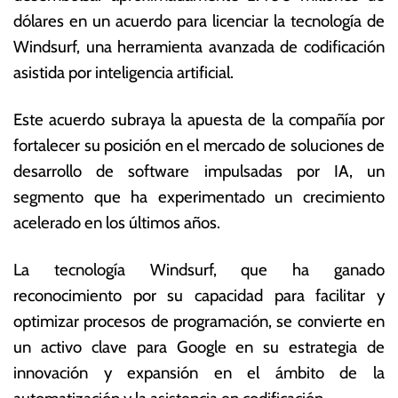
o
s
dólares en un acuerdo para licenciar la tecnología de
d
E
Windsurf, una herramienta avanzada de codificación
e
c
2
o
asistida por inteligencia artificial.
0
n
2
ó
Este acuerdo subraya la apuesta de la compañía por
5
m
fortalecer su posición en el mercado de soluciones de
ic
a
desarrollo de software impulsadas por IA, un
s
segmento que ha experimentado un crecimiento
acelerado en los últimos años.
La tecnología Windsurf, que ha ganado
reconocimiento por su capacidad para facilitar y
optimizar procesos de programación, se convierte en
un activo clave para Google en su estrategia de
innovación y expansión en el ámbito de la