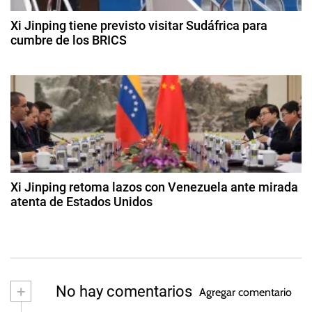
e
a
r
e
,
Xi Jinping tiene previsto visitar Sudáfrica para
e
r
cumbre de los BRICS
V
o
e
n
1
d
n
8
e
t
d
e
2
e
z
0
r
a
u
2
g
4
e
a
o
l
s
d
a
t
Xi Jinping retoma lazos con Venezuela ante mirada
o
atenta de Estados Unidos
a
d
2
e
d
s
2
e
0
m
2
a
+
No hay comentarios
3
Agregar comentario
y