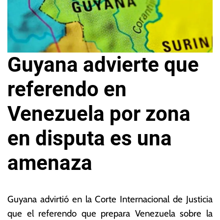
Guyana advierte que
referendo en
Venezuela por zona
en disputa es una
amenaza
1
L
4
a
Guyana advirtió en la Corte Internacional de Justicia
d
s
que el referendo que prepara Venezuela sobre la
e
N