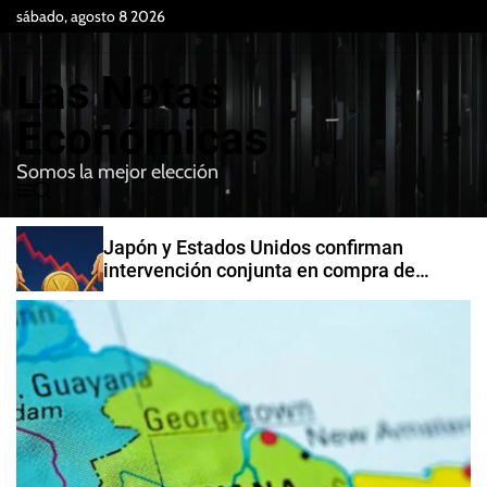
S
sábado, agosto 8 2026
k
i
Las Notas
p
t
Económicas
o
Somos la mejor elección
c
M
B
o
e
u
n
n
s
Japón y Estados Unidos confirman
t
u
c
intervención conjunta en compra de
e
a
yenes
r
n
t