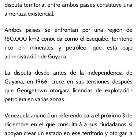
disputa territorial entre ambos países constituye una
n
o
o
ta
amenaza existencial.
vi
s
e
E
Ambos países se enfrentan por una región de
m
c
160.000 km2 conocida como el Esequibo, territorio
br
o
e
n
rico en minerales y petróleo, que está bajo
d
ó
administración de Guyana.
e
m
2
ic
La disputa desde antes de la independencia de
0
a
2
s
Guyana, en 1966, crece en sus tensiones después
3
que Georgetown otorgara licencias de explotación
petrolera en varias zonas.
Venezuela anunció un referendo para el próximo 3 de
diciembre en el que consultará a sus ciudadanos si
apoyan crear un estado en ese territorio y otorgar la