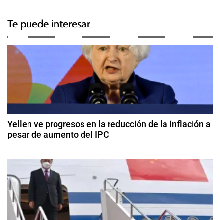
g
a
g
Te puede interesar
e
v
d
e
E
s
g
e
q
a
u
c
i
Yellen ve progresos en la reducción de la inflación a
b
pesar de aumento del IPC
i
o
1
,
ó
4
G
d
u
n
e
y
f
d
a
e
n
b