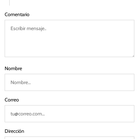
o
d
Comentario
e
2
0
2
3
Nombre
Correo
Dirección